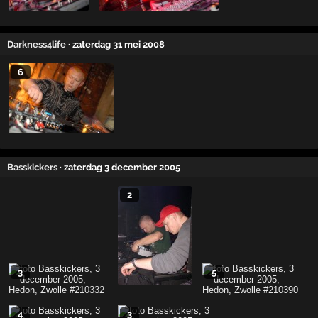
Darkness4life
· zaterdag 31 mei 2008
6
Basskickers
· zaterdag 3 december 2005
2
3
5
4
3