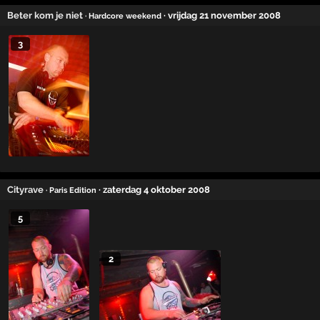
Beter kom je niet
· vrijdag 21 november 2008
· Hardcore weekend
3
Cityrave
· zaterdag 4 oktober 2008
· Paris Edition
5
2