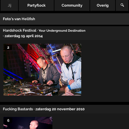
Jij
Partyflock
Community
Overig
🔍
Foto's van
Hellfish
Hardshock Festival
· Your Underground Destination
· zaterdag 19 april 2014
2
Fucking Bastards
· zaterdag 20 november 2010
6