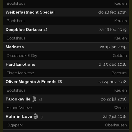
Bootshaus
Keulen
Weiberfastnacht Special
do 28 feb 2019
Bootshaus
Keulen
Deepblue Darksea
za 16 feb 2019
#4
Bootshaus
Keulen
Madness
za 19 jan 2019
Discotheek E-Dry
Geldern
Hard Emotions
di 25 dec 2018
Three Monkeyz
Bochum
Oliver Magenta & Friends
za 24 nov 2018
#5
Bootshaus
Keulen
🎬
Parookaville
zo 22 jul 2018
41
Airport Weeze
Weeze
🎬
Ruhr-in-Love
za 7 jul 2018
3
Olgapark
Oberhausen