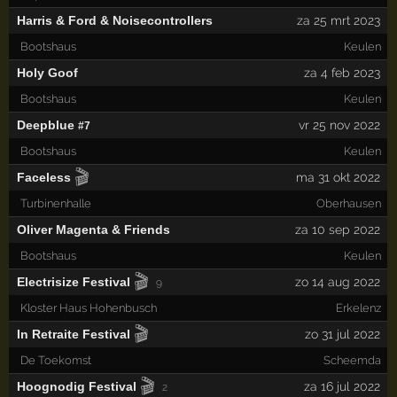
Harris & Ford & Noisecontrollers
za 25 mrt 2023
Bootshaus
Keulen
Holy Goof
za 4 feb 2023
Bootshaus
Keulen
Deepblue
vr 25 nov 2022
#7
Bootshaus
Keulen
🎬
Faceless
ma 31 okt 2022
Turbinenhalle
Oberhausen
Oliver Magenta & Friends
za 10 sep 2022
Bootshaus
Keulen
🎬
Electrisize Festival
zo 14 aug 2022
9
Kloster Haus Hohenbusch
Erkelenz
🎬
In Retraite Festival
zo 31 jul 2022
De Toekomst
Scheemda
🎬
Hoognodig Festival
za 16 jul 2022
2