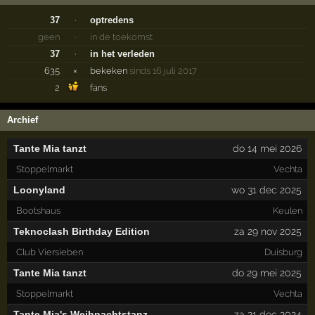
37
·
optredens
geen
·
in de toekomst
37
·
in het verleden
635
×
bekeken
sinds 16 juli 2017
2
fans
Archief
Tante Mia tanzt
do 14 mei 2026
Stoppelmarkt
Vechta
Loonyland
wo 31 dec 2025
Bootshaus
Keulen
Teknoclash Birthday Edition
za 29 nov 2025
Club Viersieben
Duisburg
Tante Mia tanzt
do 29 mei 2025
Stoppelmarkt
Vechta
Tante Mia's Weihnachtstanz
za 21 dec 2024