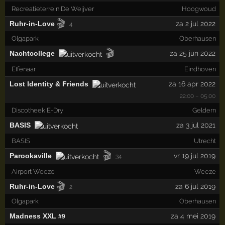
Recreatieterrein De Weijver
Hoogwoud
🎬
Ruhr-in-Love
za 2 jul 2022
4
Olgapark
Oberhausen
🎬
Nachtcollege
za 25 jun 2022
Effenaar
Eindhoven
Lost Identity & Friends
za 16 apr 2022
22:00 – 05:00
Discotheek E-Dry
Geldern
BASIS
za 3 jul 2021
BASIS
Utrecht
🎬
Parookaville
vr 19 jul 2019
34
Airport Weeze
Weeze
🎬
Ruhr-in-Love
za 6 jul 2019
2
Olgapark
Oberhausen
Madness XXL
za 4 mei 2019
#9