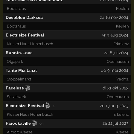
Bootshaus
Keulen
Deepblue Darksea
za 16 nov 2024
Bootshaus
Keulen
Electrisize Festival
vr 9 aug 2024
Kloster Haus Hohenbusch
Erkelenz
Ruhr-in-Love
za 6 jul 2024
Olgapark
Oberhausen
Tante Mia tanzt
do 9 mei 2024
Stoppelmarkt
Vechta
🎬
Faceless
di 31 okt 2023
Schallwerk
Oberhausen
🎬
Electrisize Festival
zo 13 aug 2023
4
Kloster Haus Hohenbusch
Erkelenz
🎬
Parookaville
za 22 jul 2023
63
Airport Weeze
Weeze