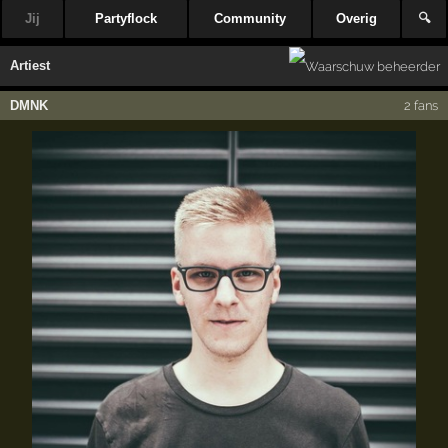
Jij
Partyflock
Community
Overig
🔍
Artiest
DMNK
2 fans