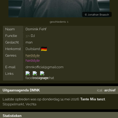
©
Jonathan Braasch
geschiedenis: 1
Naam
Dominik Fehf
Functie
DJ
37×
Geslacht
man
🇩🇪
Herkomst
Duitsland
Genres
hardstyle
hardstyle
E-mail
dmnkofficial@gmail.com
Links
Uitgaansagenda DMNK
ical
·
archief
Laatste optreden was op donderdag 14 mei 2026:
Tante Mia tanzt
,
Stoppelmarkt
,
Vechta
Statistieken