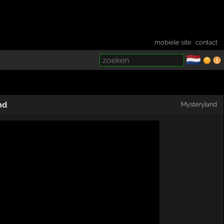
mobiele site
·
contact
🇳🇱
­
nd
Mysteryland