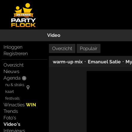
Video
Inloggen
Overzicht
Populair
Registreren
·
·
warm-up mix
Emanuel Satie
My
Overzicht
Nieuws
Agenda
nu & straks
kaart
festivals
Winacties
WIN
Trends
Foto's
Video's
Interviews