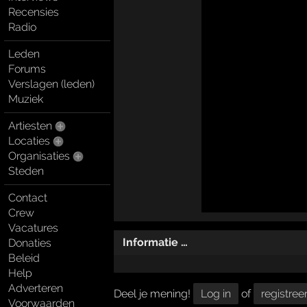
Recensies
Radio
Leden
Forums
Verslagen (leden)
Muziek
Artiesten
Locaties
Organisaties
Steden
Contact
Crew
Vacatures
Informatie …
Donaties
Beleid
Help
Adverteren
Deel je mening!
Log in
of
registree
Voorwaarden