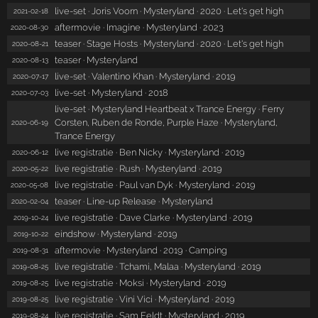
live-set · Joris Voorn · Mysteryland · 2020 · Let's get high
2021-02-18
aftermovie · Imagine · Mysteryland · 2023
2020-08-30
teaser · Stage Hosts · Mysteryland · 2020 · Let's get high
2020-08-21
teaser · Mysteryland
2020-08-13
live-set · Valentino Khan · Mysteryland · 2019
2020-07-17
live-set · Mysteryland · 2018
2020-07-03
live-set · Mysteryland Heartbeat x Trance Energy · Ferry
Corsten, Ruben de Ronde, Purple Haze · Mysteryland,
2020-06-19
Trance Energy
live registratie · Ben Nicky · Mysteryland · 2019
2020-06-12
live registratie · Rush · Mysteryland · 2019
2020-05-22
live registratie · Paul van Dyk · Mysteryland · 2019
2020-05-08
teaser · Line-up Release · Mysteryland
2020-02-04
live registratie · Dave Clarke · Mysteryland · 2019
2019-10-24
eindshow · Mysteryland · 2019
2019-10-22
aftermovie · Mysteryland · 2019 · Camping
2019-08-31
live registratie · Tchami, Malaa · Mysteryland · 2019
2019-08-25
live registratie · Moksi · Mysteryland · 2019
2019-08-25
live registratie · Vini Vici · Mysteryland · 2019
2019-08-25
live registratie · Sam Feldt · Mysteryland · 2019
2019-08-24