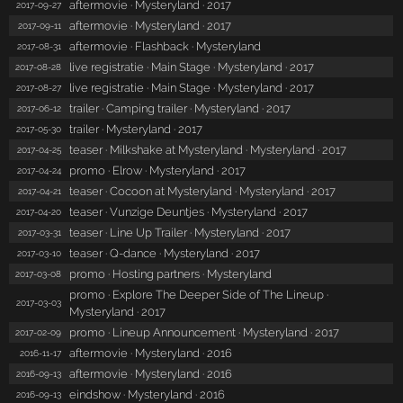
aftermovie · Mysteryland · 2017
2017-09-27
aftermovie · Mysteryland · 2017
2017-09-11
aftermovie · Flashback · Mysteryland
2017-08-31
live registratie · Main Stage · Mysteryland · 2017
2017-08-28
live registratie · Main Stage · Mysteryland · 2017
2017-08-27
trailer · Camping trailer · Mysteryland · 2017
2017-06-12
trailer · Mysteryland · 2017
2017-05-30
teaser · Milkshake at Mysteryland · Mysteryland · 2017
2017-04-25
promo · Elrow · Mysteryland · 2017
2017-04-24
teaser · Cocoon at Mysteryland · Mysteryland · 2017
2017-04-21
teaser · Vunzige Deuntjes · Mysteryland · 2017
2017-04-20
teaser · Line Up Trailer · Mysteryland · 2017
2017-03-31
teaser · Q-dance · Mysteryland · 2017
2017-03-10
promo · Hosting partners · Mysteryland
2017-03-08
promo · Explore The Deeper Side of The Lineup ·
2017-03-03
Mysteryland · 2017
promo · Lineup Announcement · Mysteryland · 2017
2017-02-09
aftermovie · Mysteryland · 2016
2016-11-17
aftermovie · Mysteryland · 2016
2016-09-13
eindshow · Mysteryland · 2016
2016-09-13