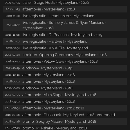
trailer · Stage Hosts · Mysteryland · 2019
2019-02-05
aftermovie · Mysteryland · 2018
2018-11-23
live registratie · Headhunterz · Mysteryland
2018-11-20
live registratie · Sunnery James & Ryan Marciano ·
2018-11-12
Mysteryland · 2018
live registratie · Dr. Peacock · Mysteryland · 2019
2018-11-08
live registratie · Hardwell · Mysteryland
2018-11-07
live registratie · Aly & Fila · Mysteryland
2018-10-31
beelden · Opening Ceremony · Mysteryland · 2018
2018-10-29
aftermovie · Yellow Claw · Mysteryland · 2018
2018-10-22
eindshow · Mysteryland · 2019
2018-10-19
aftermovie · Mysteryland · 2018
2018-10-16
aftermovie · Mysteryland · 2018
2018-10-12
eindshow · Mysteryland · 2018
2018-10-08
aftermovie · Main Stage · Mysteryland · 2018
2018-10-05
aftermovie · Mysteryland · 2018
2018-09-12
aftermovie · Mysteryland · 2017, 2018
2018-08-31
aftermovie · Flashback · Mysteryland · 2018 · voorbeeld
2018-08-28
promo · Sexy by Nature · Mysteryland · 2018
2018-07-26
promo · Milkshake · Mysteryland · 2018
2018-07-18