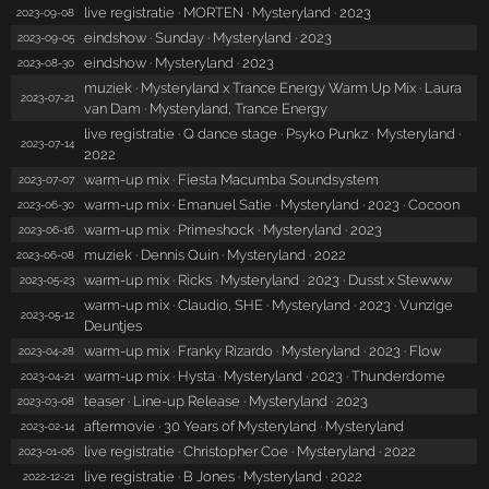
live registratie · MORTEN · Mysteryland · 2023
2023-09-08
eindshow · Sunday · Mysteryland · 2023
2023-09-05
eindshow · Mysteryland · 2023
2023-08-30
muziek · Mysteryland x Trance Energy Warm Up Mix · Laura
2023-07-21
van Dam · Mysteryland, Trance Energy
live registratie · Q dance stage · Psyko Punkz · Mysteryland ·
2023-07-14
2022
warm-up mix · Fiesta Macumba Soundsystem
2023-07-07
warm-up mix · Emanuel Satie · Mysteryland · 2023 · Cocoon
2023-06-30
warm-up mix · Primeshock · Mysteryland · 2023
2023-06-16
muziek · Dennis Quin · Mysteryland · 2022
2023-06-08
warm-up mix · Ricks · Mysteryland · 2023 · Dusst x Stewww
2023-05-23
warm-up mix · Claudio, SHE · Mysteryland · 2023 · Vunzige
2023-05-12
Deuntjes
warm-up mix · Franky Rizardo · Mysteryland · 2023 · Flow
2023-04-28
warm-up mix · Hysta · Mysteryland · 2023 · Thunderdome
2023-04-21
teaser · Line-up Release · Mysteryland · 2023
2023-03-08
aftermovie · 30 Years of Mysteryland · Mysteryland
2023-02-14
live registratie · Christopher Coe · Mysteryland · 2022
2023-01-06
live registratie · B Jones · Mysteryland · 2022
2022-12-21