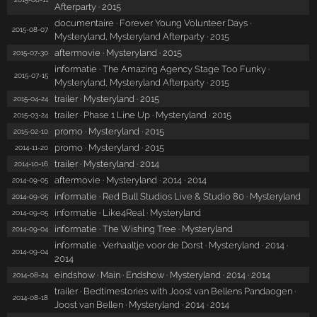
Afterparty · 2015
documentaire · Forever Young Volunteer Days ·
2015-08-07
Mysteryland, Mysteryland Afterparty · 2015
aftermovie · Mysteryland · 2015
2015-07-30
informatie · The Amazing Agency Stage Too Funky ·
2015-07-15
Mysteryland, Mysteryland Afterparty · 2015
trailer · Mysteryland · 2015
2015-04-24
trailer · Phase 1 Line Up · Mysteryland · 2015
2015-03-24
promo · Mysteryland · 2015
2015-02-10
promo · Mysteryland · 2015
2014-11-20
trailer · Mysteryland · 2014
2014-10-16
aftermovie · Mysteryland · 2014 · 2014
2014-09-05
informatie · Red Bull Studios Live & Studio 80 · Mysteryland
2014-09-05
informatie · Like4Real · Mysteryland
2014-09-05
informatie · The Wishing Tree · Mysteryland
2014-09-04
informatie · Verhaaltje voor de Dorst · Mysteryland · 2014 ·
2014-09-04
2014
eindshow · Main · Endshow · Mysteryland · 2014 · 2014
2014-08-24
trailer · Bedtimestories with Joost van Bellens Pandaogen ·
2014-08-18
Joost van Bellen · Mysteryland · 2014 · 2014