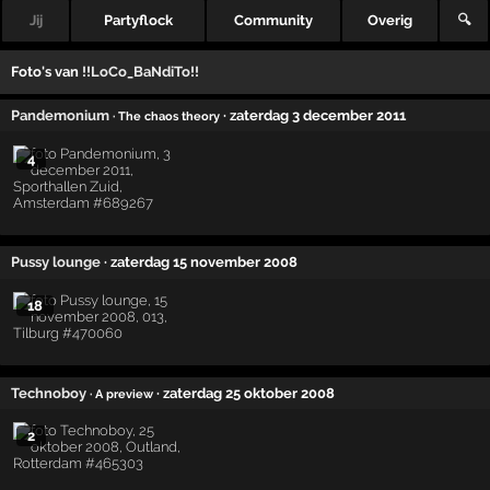
Jij
Partyflock
Community
Overig
🔍
Foto's van
!!LoCo_BaNdiTo!!
Pandemonium
· zaterdag 3 december 2011
· The chaos theory
4
Pussy lounge
· zaterdag 15 november 2008
18
Technoboy
· zaterdag 25 oktober 2008
· A preview
2