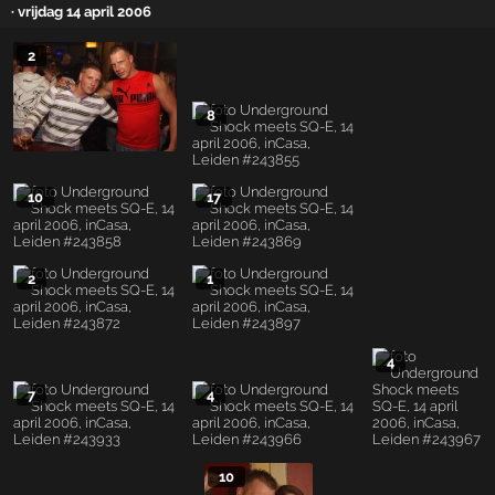
· vrijdag 14 april 2006
2
8
10
17
2
1
4
7
4
10