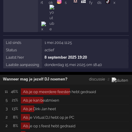
Lid sinds
1 mei 2004 11:25
Status
actief
Laatst hier
8 september 2025 19:20
Laatste aanpassing
donderdag 15 mei 2025 om 18:40
Wanneer mag je jezelf DJ noemen?
discussie
· 2
11
46%
Als je op meerdere feesten hebt gedraaid
5
21%
Als je kan beatmixen
3
13%
Als je Dirk-Jan heet
2
8%
Als je Virtual DJ hebt op je PC
2
8%
Als je op 1 feest hebt gedraaid