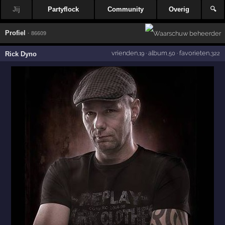
Jij
Partyflock
Community
Overig
🔍
Profiel
· 86609
vrienden
·
album
·
favorieten
Rick Dyno
,19
,50
,322