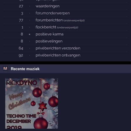
27
·
waarderingen
3
·
forumonderwerpen
77
·
forumberichten
(
onderwerpenlijst
)
1
·
flockbericht
(
onderwerpenlijst
)
8
×
positieve karma
8
·
positievelingen
64
·
privéberichten verzonden
92
·
privéberichten ontvangen
Recente muziek