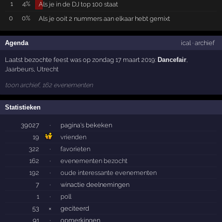
1
4%
Als je in de DJ top 100 staat
0
0%
Als je ooit 2 nummers aan elkaar hebt gemixt
Agenda
ical
·
archief
Laatst bezochte feest was op zondag 17 maart 2019:
Dancefair
,
Jaarbeurs
,
Utrecht
toon archief, 162 evenementen
Statistieken
39027
·
pagina's bekeken
19
vrienden
322
·
favorieten
162
·
evenementen bezocht
192
·
oude interessante evenementen
7
·
winactie deelnemingen
1
·
poll
53
×
geciteerd
91
·
opmerkingen