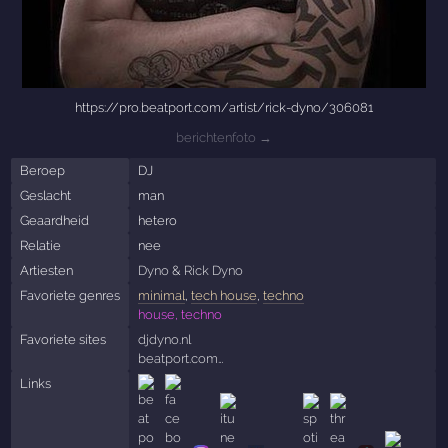
https://pro.beatport.com/artist/rick-dyno/306081
berichtenfoto →
Beroep
DJ
Geslacht
man
Geaardheid
hetero
Relatie
nee
Artiesten
Dyno
&
Rick Dyno
Favoriete genres
minimal
,
tech house
,
techno
house, techno
Favoriete sites
djdyno.nl
beatport.com…
Links