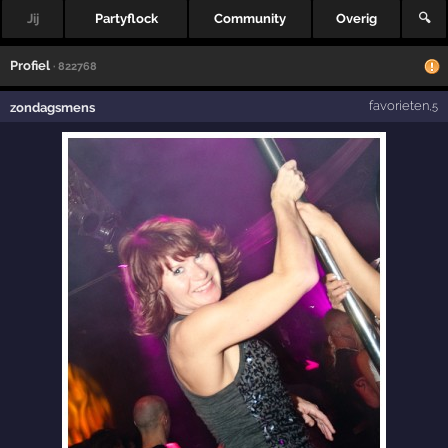
Jij
Partyflock
Community
Overig
🔍
Profiel
· 822768
favorieten
zondagsmens
,5