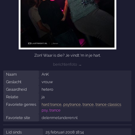
Zon! Waar is die? Je vindt 'm in je hart.
berichtenfoto →
Naam
AnK
Geslacht
vrouw
Geaardheid
hetero
Relatie
ja
Favoriete genres
hard trance
,
psytrance
,
trance
,
trance classics
psy, trance
Favoriete site
delenmetanderen.nl
Lid sinds
25 februari 2008 18:14