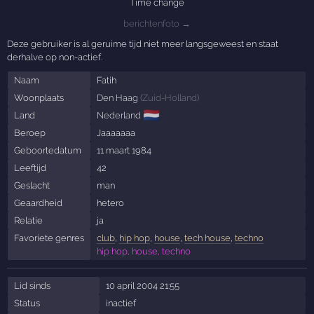
Time change
berichtenfoto →
Deze gebruiker is al geruime tijd niet meer langsgeweest en staat
derhalve op non-actief.
Naam
Fatih
Woonplaats
Den Haag
(
Zuid-Holland
)
🇳🇱
Land
Nederland
Beroep
Jaaaaaaa
Geboortedatum
11 maart 1984
Leeftijd
42
Geslacht
man
Geaardheid
hetero
Relatie
ja
Favoriete genres
club
,
hip hop
,
house
,
tech house
,
techno
hip hop, house, techno
Lid sinds
10 april 2004 21:55
Status
inactief