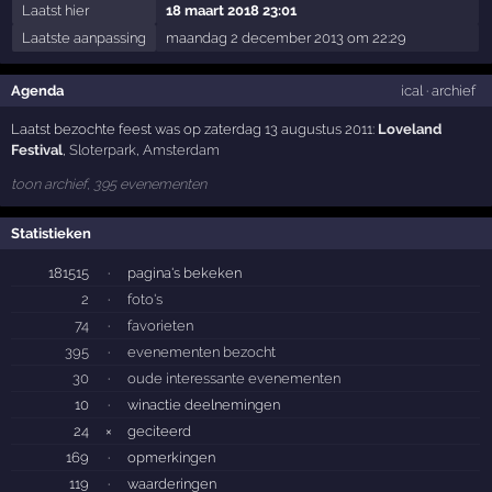
Laatst hier
18 maart 2018 23:01
Laatste aanpassing
maandag 2 december 2013 om 22:29
Agenda
ical
·
archief
Laatst bezochte feest was op zaterdag 13 augustus 2011:
Loveland
Festival
,
Sloterpark
,
Amsterdam
toon archief, 395 evenementen
Statistieken
181515
·
pagina's bekeken
2
·
foto's
74
·
favorieten
395
·
evenementen bezocht
30
·
oude interessante evenementen
10
·
winactie deelnemingen
24
×
geciteerd
169
·
opmerkingen
119
·
waarderingen