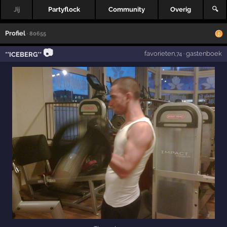
Jij
Partyflock
Community
Overig
🔍
Profiel
· 80655
📷
favorieten
·
gastenboek
**ICEBERG**
,74