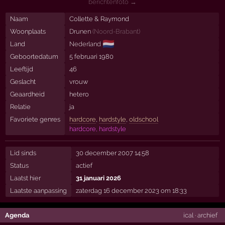
berichtenfoto →
Naam
Collette & Raymond
Woonplaats
Drunen
(
Noord-Brabant
)
🇳🇱
Land
Nederland
Geboortedatum
5 februari 1980
Leeftijd
46
Geslacht
vrouw
Geaardheid
hetero
Relatie
ja
Favoriete genres
hardcore
,
hardstyle
,
oldschool
hardcore, hardstyle
Lid sinds
30 december 2007 14:58
Status
actief
Laatst hier
31 januari 2026
Laatste aanpassing
zaterdag 16 december 2023 om 18:33
Agenda
ical
·
archief