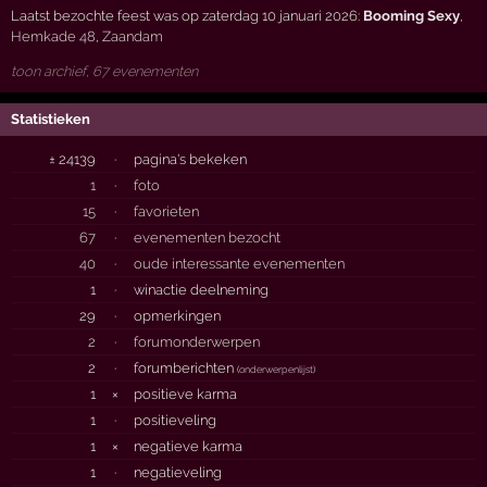
Laatst bezochte feest was op zaterdag 10 januari 2026:
Booming Sexy
,
Hemkade 48
,
Zaandam
toon archief, 67 evenementen
Statistieken
± 24139
·
pagina's bekeken
1
·
foto
15
·
favorieten
67
·
evenementen bezocht
40
·
oude interessante evenementen
1
·
winactie deelneming
29
·
opmerkingen
2
·
forumonderwerpen
2
·
forumberichten
(
onderwerpenlijst
)
1
×
positieve karma
1
·
positieveling
1
×
negatieve karma
1
·
negatieveling