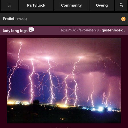
Jij
Partyflock
Community
Overig
🔍
Profiel
· 776184
📷
album
·
favorieten
·
gastenboek
lady long legs
,56
,15
,4