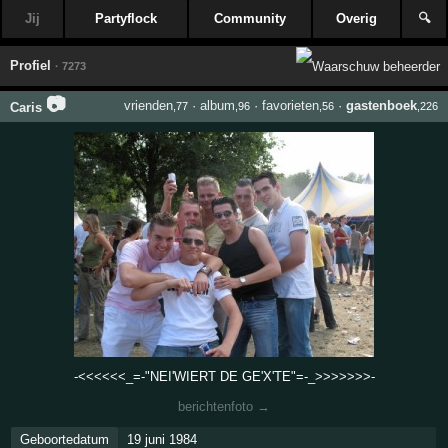
Jij
Partyflock
Community
Overig
🔍
Profiel
· 7273
📷
vrienden
·
album
·
favorieten
·
gastenboek
Caris
,77
,96
,56
,226
-<<<<<<_=-"NEI'WIERT DE GE'X'TE"=-_>>>>>>>-
berichtenfoto →
Geboortedatum
19 juni 1984