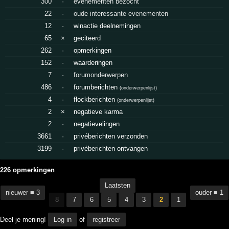
300
·
evenementen bezocht
22
·
oude interessante evenementen
12
·
winactie deelnemingen
65
×
geciteerd
262
·
opmerkingen
152
·
waarderingen
7
·
forumonderwerpen
486
·
forumberichten
(
onderwerpenlijst
)
4
·
flockberichten
(
onderwerpenlijst
)
2
×
negatieve karma
2
·
negatievelingen
3661
·
privéberichten verzonden
3199
·
privéberichten ontvangen
226 opmerkingen
Laatsten
nieuwer ≡ 3
ouder ≡ 1
8
7
6
5
4
3
2
1
Deel je mening!
Log in
of
registreer