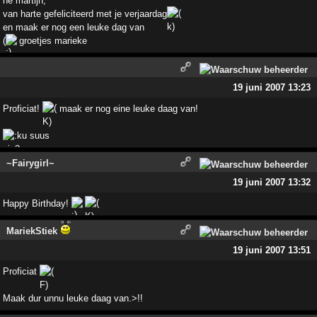
he martijn,
van harte gefeliciteerd met je verjaardag
en maak er nog een leuke dag van
(
groetjes marieke
19 juni 2007 13:23
Proficiat!
maak er nog eine leuke daag van!
suus
~Fairygirl~
19 juni 2007 13:32
Happy Birthday!
MariekStiek
19 juni 2007 13:51
Proficiat
Maak dur unnu leuke daag van.>!!