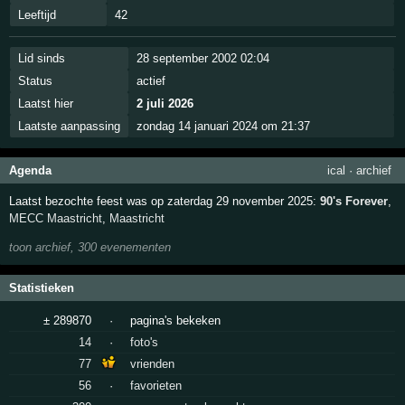
Leeftijd
42
Lid sinds
28 september 2002 02:04
Status
actief
Laatst hier
2 juli 2026
Laatste aanpassing
zondag 14 januari 2024 om 21:37
Agenda
ical
·
archief
Laatst bezochte feest was op zaterdag 29 november 2025:
90's Forever
,
MECC Maastricht
,
Maastricht
toon archief, 300 evenementen
Statistieken
± 289870
·
pagina's bekeken
14
·
foto's
77
vrienden
56
·
favorieten