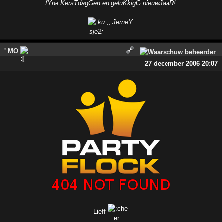
fYne KersTdagGen en geluKkigG nieuwJaaR!
;; JerneY
' MO
27 december 2006 20:07
Lieff