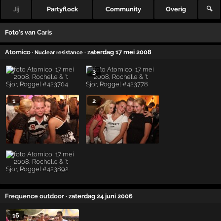
Jij
Partyflock
Community
Overig
🔍
Foto's van
Caris
Atomico
· zaterdag 17 mei 2008
· Nuclear resistance
3
1
2
Frequence outdoor
· zaterdag 24 juni 2006
16