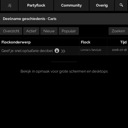
Jij
Partyflock
Community
Overig
🔍
Deelname geschiedenis ·
Caris
Overzicht
Actief
Nieuw
Populair
Zoeken
Flockonderwerp
Flock
Tijd
Linnie's fanclub
2006-07-16
Geef je snel op!safarie decibel
Bekijk in opmaak voor grote schermen en desktops