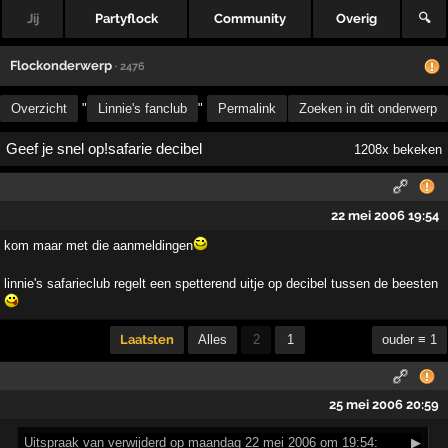
Jij
Partyflock
Community
Overig
🔍
Flockonderwerp
· 2476
Overzicht
"
Linnie's fanclub
"
Permalink
Zoeken in dit onderwerp
Geef je snel op!safarie decibel
1208x bekeken
22 mei 2006 19:54
kom maar met die aanmeldingen
linnie's safarieclub regelt een spetterend uitje op decibel tussen de beesten
Laatsten
Alles
2
1
ouder ≡ 1
25 mei 2006 20:59
Uitspraak
van verwijderd op maandag 22 mei 2006 om 19:54:
▶