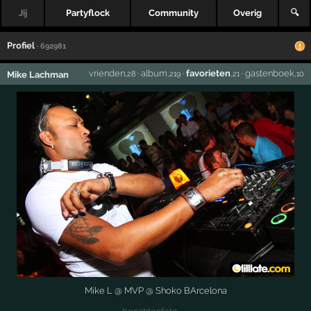
Jij
Partyflock
Community
Overig
🔍
Profiel
· 692981
vrienden
·
album
·
favorieten
·
gastenboek
Mike Lachman
,28
,219
,21
,10
Mike L @ MVP @ Shoko BArcelona