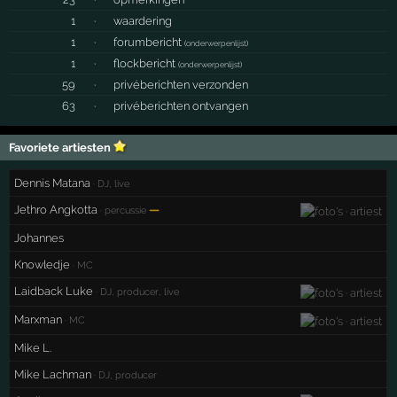
1
·
waardering
1
·
forumbericht
(
onderwerpenlijst
)
1
·
flockbericht
(
onderwerpenlijst
)
59
·
privéberichten verzonden
63
·
privéberichten ontvangen
Favoriete artiesten
Dennis Matana
· DJ, live
Jethro Angkotta
—
· percussie
Johannes
Knowledje
· MC
Laidback Luke
· DJ, producer, live
Marxman
· MC
Mike L.
Mike Lachman
· DJ, producer