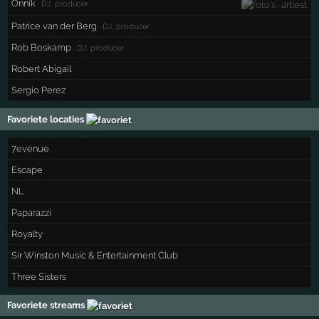
Onnik
· DJ, producer
Patrice van der Berg
· DJ, producer
Rob Boskamp
· DJ, producer
Robert Abigail
Sergio Perez
Favoriete locaties
7evenue
Escape
NL
Paparazzi
Royalty
Sir Winston Music & Entertainment Club
Three Sisters
Favoriete streams