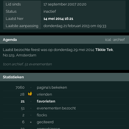
Lid sinds
17 september 2007 20:20
Status
inactief
Laatst hier
14 mei 2014 16:21
Laatste aanpassing
donderdag 21 februari 2013 om 09:33
Agenda
ical
·
archief
Laatst bezochte feest was op donderdag 29 mei 2014:
Tikkie Tek
,
No.129
,
Amsterdam
toon archief, 51 evenementen
Statistieken
7060
·
pagina's bekeken
28
vrienden
21
·
favorieten
51
·
evenementen bezocht
2
·
flocks
6
×
geciteerd
23
·
opmerkingen