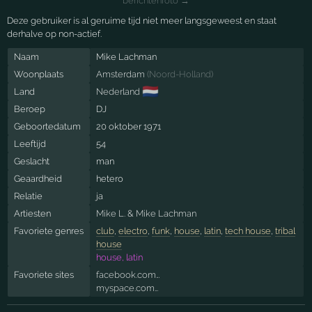
berichtenfoto →
Deze gebruiker is al geruime tijd niet meer langsgeweest en staat
derhalve op non-actief.
Naam
Mike Lachman
Woonplaats
Amsterdam
(
Noord-Holland
)
🇳🇱
Land
Nederland
Beroep
DJ
Geboortedatum
20 oktober 1971
Leeftijd
54
Geslacht
man
Geaardheid
hetero
Relatie
ja
Artiesten
Mike L.
&
Mike Lachman
Favoriete genres
club
,
electro
,
funk
,
house
,
latin
,
tech house
,
tribal
house
house, latin
Favoriete sites
facebook.com…
myspace.com…