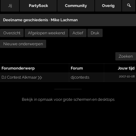
Jij
Partyflock
Community
Overig
🔍
Deelname geschiedenis ·
Mike Lachman
Overzicht
Afgelopen weekend
Actief
Druk
Nieuwe onderwerpen
Zoeken
Forumonderwerp
Forum
Jouw tijd
2007-10-08
DJ Contest Alkmaar
djcontests
Bekijk in opmaak voor grote schermen en desktops