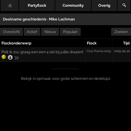
Jij
Partyflock
Community
Overig
🔍
Deelname geschiedenis ·
Mike Lachman
Overzicht
Actief
Nieuw
Populair
Zoeken
Flockonderwerp
Flock
Tijd
Club Poema 2009
2009-09-30
Poll:
Ik zou graag een een 4 set bij jullie draaien!
Bekijk in opmaak voor grote schermen en desktops