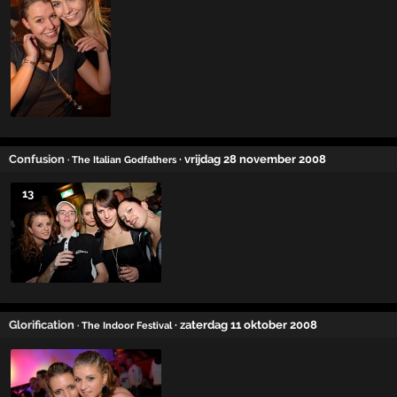
Confusion
· vrijdag 28 november 2008
· The Italian Godfathers
13
Glorification
· zaterdag 11 oktober 2008
· The Indoor Festival