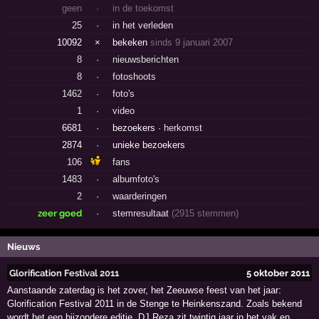
geen
·
in de toekomst
25
·
in het verleden
10092
×
bekeken
sinds 9 januari 2007
8
·
nieuwsberichten
8
·
fotoshoots
1462
·
foto's
1
·
video
6681
·
bezoekers ·
herkomst
2874
·
unieke bezoekers
106
fans
1483
·
albumfoto's
2
·
waarderingen
zeer goed
·
stemresultaat
(2915 stemmen)
Nieuws
Glorification Festival 2011
5 oktober 2011
Aanstaande zaterdag is het zover, het Zeeuwse feest van het jaar:
Glorification Festival 2011 in de Stenge te Heinkenszand. Zoals bekend
wordt het een bijzondere editie, DJ Reza zit twintig jaar in het vak en