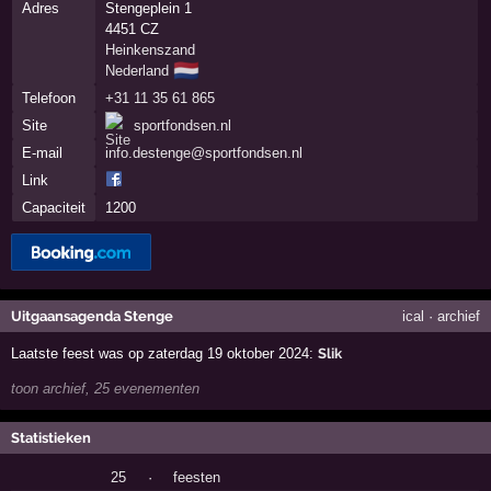
Adres
Stengeplein 1
4451 CZ
Heinkenszand
🇳🇱
Nederland
Telefoon
+31 11 35 61 865
Site
sportfondsen.nl
E-mail
info.destenge@sportfondsen.nl
Link
Capaciteit
1200
Uitgaansagenda Stenge
ical
·
archief
Laatste feest was op zaterdag 19 oktober 2024:
Slik
toon archief, 25 evenementen
Statistieken
25
·
feesten