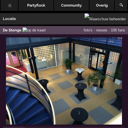
Jij
Partyflock
Community
Overig
🔍
Locatie
De Stenge
foto's
·
nieuws
·
106 fans