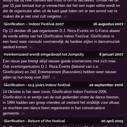
festijn dat bij vele mensen een must is om te bezoeken. Omdat het dit
jaar 15 jaar bestaat kun je verwachten dat het een super editie wordt en
dat de organisatie alles uit de kast gaat halen om er een avond van te
maken die je niet snel zult vergeten.
19
Glorification – Indoor Festival 2007
16 augustus 2007
Op 13 oktober dit jaar organiseren D.J. Reza Events en G-Force alweer
de vierde editite van het Glorification Indoor Festival. Glorification is
een feest waar vanouds voornamelijk de hardere stijlen in dancemuziek
aanbod komen.
30
Heinkenszand wordt omgedoopt tot Jumpcity
8 januari 2007
Een nieuw jaar brengt altijd nieuwe goede voornemens met zich mee.
Ook eventorganisators D.J. Reza Events (bekend van o.a.
Glorification) en J&E Entertainment (Bassrulers) hebben weer nieuwe
pijlen op hun boog voor 2007.
14
Glorification - 12,5 years indoor festival
20 september 2006
14 Oktober is het weer zover, Glorification Indoor Festival 2006.
Glorification is er eentje van de oud gedienden onder de dance feesten,
in 1994 hadden een groep vrienden uit zeeland het eindelijk voor elkaar,
ze mochten een dance feest organiseren in hun conservatieve
gemeente.
30
Glorification - Return of the festival
20 april 2005