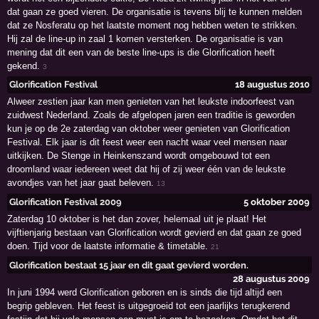
dat gaan ze goed vieren. De organisatie is tevens blij te kunnen melden
dat ze Nosferatu op het laatste moment nog hebben weten te strikken.
Hij zal de line-up in zaal 1 komen versterken. De organisatie is van
mening dat dit een van de beste line-ups is die Glorification heeft
gekend.
3
Glorification Festival
18 augustus 2010
Alweer zestien jaar kan men genieten van het leukste indoorfeest van
zuidwest Nederland. Zoals de afgelopen jaren een traditie is geworden
kun je op de 2e zaterdag van oktober weer genieten van Glorification
Festival. Elk jaar is dit feest weer een nacht waar veel mensen naar
uitkijken. De Stenge in Heinkenszand wordt omgebouwd tot een
droomland waar iedereen weet dat hij of zij weer één van de leukste
avondjes van het jaar gaat beleven.
13
Glorification Festival 2009
5 oktober 2009
Zaterdag 10 oktober is het dan zover, helemaal uit je plaat! Het
vijftienjarig bestaan van Glorification wordt gevierd en dat gaan ze goed
doen. Tijd voor de laatste informatie & timetable.
21
Glorification bestaat 15 jaar en dit gaat gevierd worden.
28 augustus 2009
In juni 1994 werd Glorification geboren en is sinds die tijd altijd een
begrip gebleven. Het feest is uitgegroeid tot een jaarlijks terugkerend