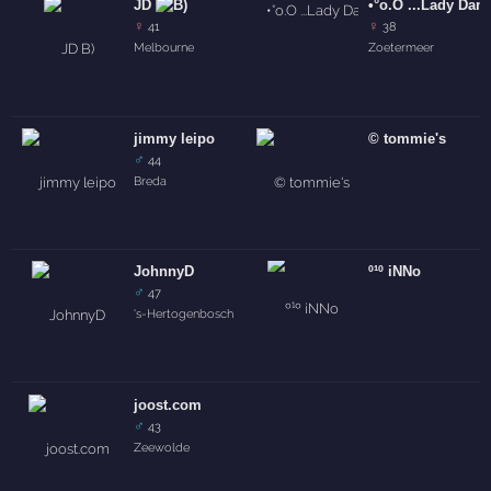
JD
•°o.O ...Lady Dana
♀
♀
41
38
Melbourne
Zoetermeer
jimmy leipo
© tommie's
♂
44
Breda
JohnnyD
º¹º iNNo
♂
47
's-Hertogenbosch
joost.com
♂
43
Zeewolde