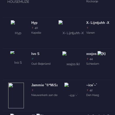
Rockanje
Hyp
X- Lijntjuhh -X
♀
♀
40
Kapelle
Vianen
Ivo S
xxxjos
♂
♀
44
Oud-Beijerland
Schiedam
Jammie "®*MiSzGanGstaA*
~ice`~`
♀
♀
42
Nieuwerkerk aan den IJssel
Den Haag