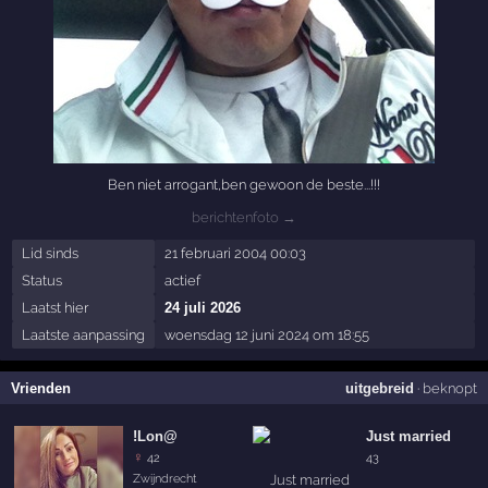
Ben niet arrogant,ben gewoon de beste...!!!
berichtenfoto →
Lid sinds
21 februari 2004 00:03
Status
actief
Laatst hier
24 juli 2026
Laatste aanpassing
woensdag 12 juni 2024 om 18:55
Vrienden
uitgebreid
·
beknopt
!Lon@
Just married
♀
42
43
Zwijndrecht