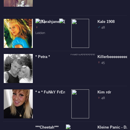
Sarahjane
Kale 1908
♀
♂
48
Leiden
* Petra *
Killerbeeeeeeeeee!
♀
45
* ¤ * FuNkY FrEnKy * ¤ *
Kim rdr
♀
48
***Cheetah***
Kleine Panic - D.O