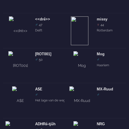
<<dré>>
missy
♂
♀
47
44
Delft
Rotterdam
[ROT001]
Mog
♂
♂
50
Haarlem
A$E
MX-Ruud
♂
♂
Het lage van de weg
ADHRé-tjûh
NRG