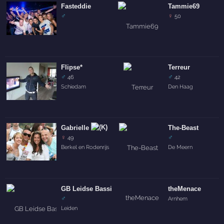
Fasteddie
Tammie69
♂
♀
50
Flipse*
Terreur
♂
♂
46
42
Schiedam
Den Haag
Gabrielle
The-Beast
♀
♂
49
Berkel en Rodenrijs
De Meern
GB Leidse Bassie
theMenace
♂
Arnhem
Leiden