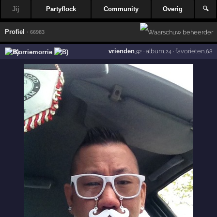
Jij
Partyflock
Community
Overig
🔍
Profiel
· 66983
vrienden
·
album
·
favorieten
Korriemorrie
,92
,24
,68