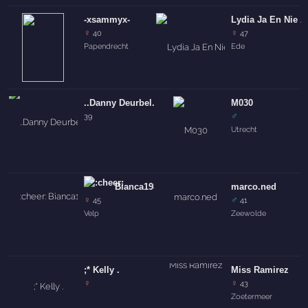
-xsammyx-
Lydia Ja En Nie A
♀
♀
40
47
Papendrecht
Ede
..Danny Deurbel..
M030
♂
39
Utrecht
Bianca1980
marco.ned
♀
♂
45
41
Velp
Zeewolde
;* Kelly .
Miss Ramirez
♀
♀
43
Zoetermeer