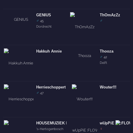
GENIUS
ThOmAzZz
♂
♂
45
Dordrecht
Hakkuh Annie
Thooza
♂
42
Delft
Herrieschoppert
Wouter!!!
♂
47
HOUSEMUZIEK MAAKT JONGEREN KAPOT!!!
wUpPiE
♀
's-Hertogenbosch