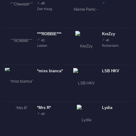
♀
♂
46
Den Haag
***ROBBIE***
KreZzy
♂
♂
43
41
Leiden
Rotterdam
*miss bianca*
LSB HKV
*Mrs R*
Lydia
♀
40