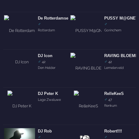
De Rotterdamse Palestijn
PUSSY M@GNET
♂
♂
Rotterdam
Gorinchem
DJ Icon
RAVING BLOEMK
♂
♂
42
42
Den Helder
Lemelerveld
DJ Peter K
RelleKeeS
♂
Lage Zwaluwe
47
Renkum
DJ Rob
Robert!!!!
♂
♂