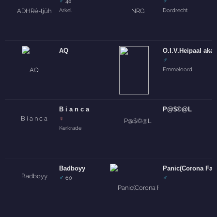
♂
♂
48
Arkel
Dordrecht
AQ
O.I.V.Heipaal aka
♂
Emmeloord
B i a n c a
P@$©@L
♀
Kerkrade
Badboyy
Panic(Corona Fan
♂
♂
60