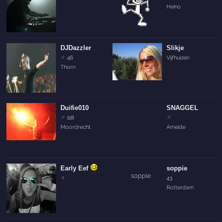
Heino
DJDazzler
Slikje
♂
46
Vijfhuizen
Thorn
Duifie010
SNAGGEL
♂
♂
118
Moordrecht
Ameide
Early Eef
soppie
♀
43
Rotterdam