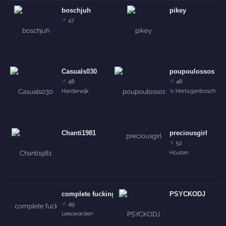
boschjuh
pikey
♂
47
Casuals030
poupoulossos
♂
♂
48
48
Harderwijk
's-Hertogenbosch
Chanti1981
preciousgirl
♀
52
Houten
complete fucking idiot
PSYCKODJ
♂
49
Leeuwarden