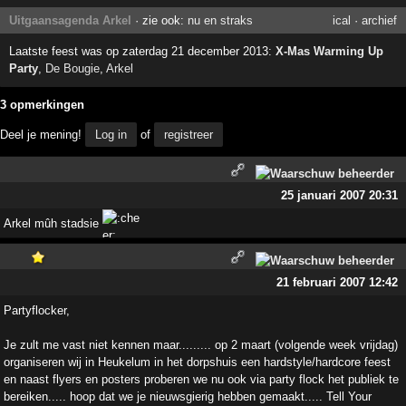
Uitgaansagenda Arkel
· zie ook:
nu en straks
ical
·
archief
Laatste feest was op zaterdag 21 december 2013:
X-Mas Warming Up
Party
,
De Bougie
,
Arkel
3 opmerkingen
Deel je mening!
Log in
of
registreer
25 januari 2007 20:31
Arkel mûh stadsie
21 februari 2007 12:42
Partyflocker,
Je zult me vast niet kennen maar......... op 2 maart (volgende week vrijdag)
organiseren wij in Heukelum in het dorpshuis een hardstyle/hardcore feest
en naast flyers en posters proberen we nu ook via party flock het publiek te
bereiken..... hoop dat we je nieuwsgierig hebben gemaakt..... Tell Your