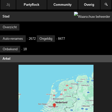
Jij
Partyflock
Community
Overig
🔍
Stad
Overzicht
Auto-renames
· 2672
Ongeldig
· 8477
Onbekend
· 18
Arkel