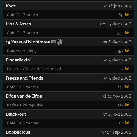
Kaoz
vr 16 jan 2009
Café De Brouwer
269
Lips & Asses
do 25 dec 2008
Café De Brouwer
352
🎬
15 Years of Nightmare
za 6 dec 2008
Rotterdam Ahoy
7497
Fingerlickin'
vr 5 dec 2008
Happerij/Tapperij De Apostel
27
Freeze and Friends
vr 5 dec 2008
Café De Brouwer
144
Elfde van de Elfde
di 11 nov 2008
Kaffee 't Perrepluke
132
Black-out
vr 24 okt 2008
Café De Brouwer
67
Bobblicious
vr 19 sep 2008