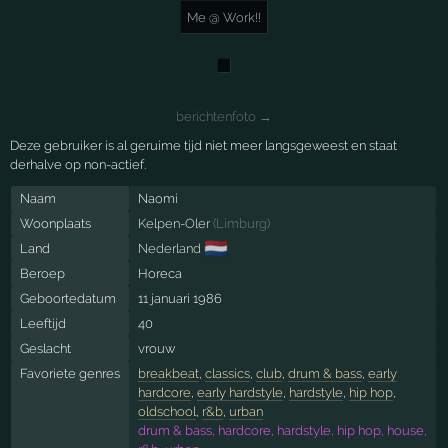
Me @ Work!!
berichtenfoto →
Deze gebruiker is al geruime tijd niet meer langsgeweest en staat
derhalve op non-actief.
Naam
Naomi
Woonplaats
Kelpen-Oler
(
Limburg
)
🇳🇱
Land
Nederland
Beroep
Horeca
Geboortedatum
11 januari 1986
Leeftijd
40
Geslacht
vrouw
Favoriete genres
breakbeat
,
classics
,
club
,
drum & bass
,
early
hardcore
,
early hardstyle
,
hardstyle
,
hip hop
,
oldschool
,
r&b
,
urban
drum & bass, hardcore, hardstyle, hip hop, house,