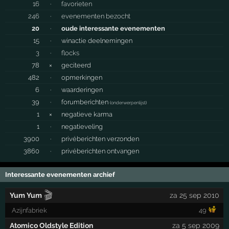
16
·
favorieten
246
·
evenementen bezocht
20
·
oude interessante evenementen
15
·
winactie deelnemingen
3
·
flocks
78
×
geciteerd
482
·
opmerkingen
6
·
waarderingen
39
·
forumberichten
(
onderwerpenlijst
)
1
×
negatieve karma
1
·
negatieveling
3900
·
privéberichten verzonden
3860
·
privéberichten ontvangen
Interessante evenementen archief
🎬
Yum Yum
za 25 sep 2010
Azijnfabriek
49
Atomico Oldstyle Edition
za 5 sep 2009