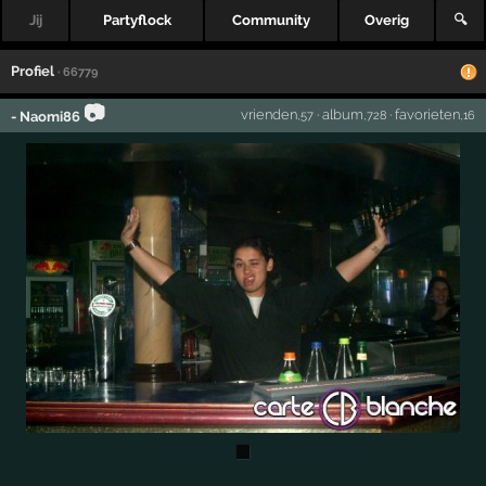
Jij
Partyflock
Community
Overig
🔍
Profiel
· 66779
📷
vrienden
·
album
·
favorieten
- Naomi86
,57
,728
,16