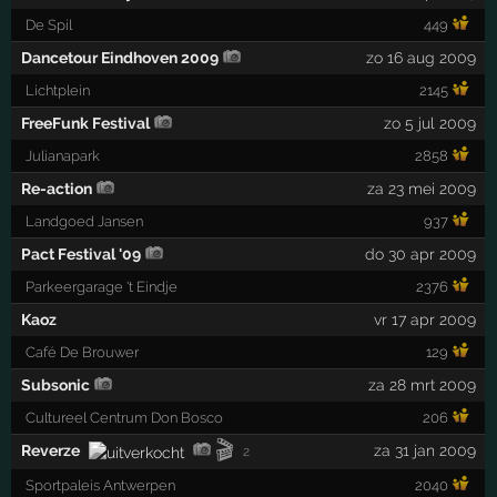
De Spil
449
Dancetour Eindhoven 2009
zo 16 aug 2009
Lichtplein
2145
FreeFunk Festival
zo 5 jul 2009
Julianapark
2858
Re-action
za 23 mei 2009
Landgoed Jansen
937
Pact Festival '09
do 30 apr 2009
Parkeergarage 't Eindje
2376
Kaoz
vr 17 apr 2009
Café De Brouwer
129
Subsonic
za 28 mrt 2009
Cultureel Centrum Don Bosco
206
🎬
Reverze
za 31 jan 2009
2
Sportpaleis Antwerpen
2040