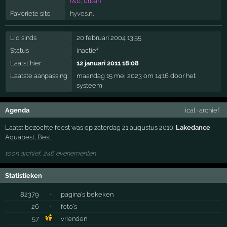
r&b, urban
Favoriete site
hyves.nl
Lid sinds
20 februari 2004 13:55
Status
inactief
Laatst hier
12 januari 2011 18:08
Laatste aanpassing
maandag 15 mei 2023 om 14:16 door het
systeem
Agenda
ical
·
archief
Laatst bezochte feest was op zaterdag 21 augustus 2010:
Lakedance
,
Aquabest
,
Best
toon archief, 246 evenementen
Statistieken
82379
·
pagina's bekeken
26
·
foto's
57
vrienden