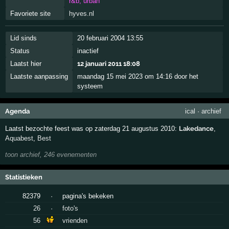
r&b, urban
Favoriete site
hyves.nl
Lid sinds
20 februari 2004 13:55
Status
inactief
Laatst hier
12 januari 2011 18:08
Laatste aanpassing
maandag 15 mei 2023 om 14:16 door het
systeem
Agenda
ical
·
archief
Laatst bezochte feest was op zaterdag 21 augustus 2010:
Lakedance
,
Aquabest
,
Best
toon archief, 246 evenementen
Statistieken
82379
·
pagina's bekeken
26
·
foto's
56
vrienden