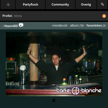
Jij
Partyflock
Community
Overig
🔍
Profiel
· 66779
📷
vrienden
·
album
·
favorieten
- Naomi86
,56
,728
,16