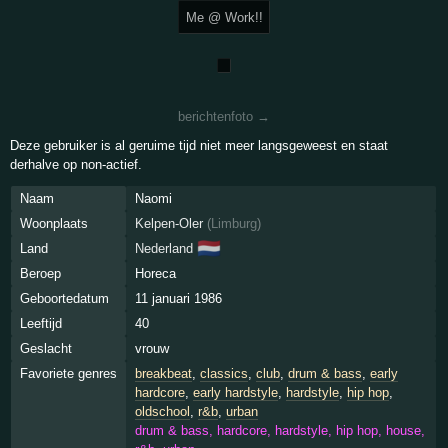
Me @ Work!!
berichtenfoto →
Deze gebruiker is al geruime tijd niet meer langsgeweest en staat
derhalve op non-actief.
Naam
Naomi
Woonplaats
Kelpen-Oler
(
Limburg
)
🇳🇱
Land
Nederland
Beroep
Horeca
Geboortedatum
11 januari 1986
Leeftijd
40
Geslacht
vrouw
Favoriete genres
breakbeat
,
classics
,
club
,
drum & bass
,
early
hardcore
,
early hardstyle
,
hardstyle
,
hip hop
,
oldschool
,
r&b
,
urban
drum & bass, hardcore, hardstyle, hip hop, house,