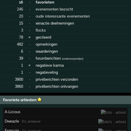
16
·
favorieten
246
·
evenementen bezocht
20
·
oude interessante evenementen
15
·
winactie deelnemingen
3
·
flocks
78
×
geciteerd
482
·
opmerkingen
6
·
waarderingen
39
·
forumberichten
(
onderwerpenlijst
)
1
×
negatieve karma
1
·
negatieveling
3900
·
privéberichten verzonden
3860
·
privéberichten ontvangen
Favoriete artiesten
A-Licious
Dweazle
· DJ, producer
Francois
· DJ, producer