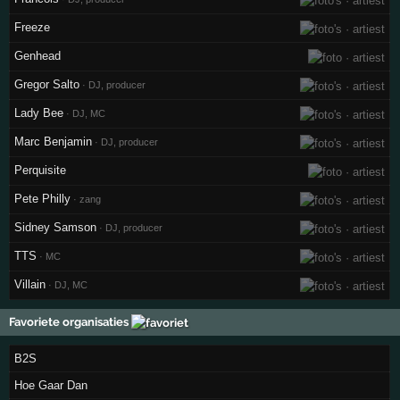
Freeze
Genhead
Gregor Salto
· DJ, producer
Lady Bee
· DJ, MC
Marc Benjamin
· DJ, producer
Perquisite
Pete Philly
· zang
Sidney Samson
· DJ, producer
TTS
· MC
Villain
· DJ, MC
Favoriete organisaties
B2S
Hoe Gaar Dan