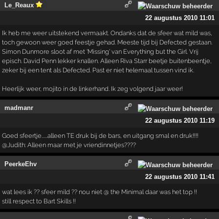
Le_Reaux
22 augustus 2010 11:01
Ik heb me weer uitstekend vermaakt. Ondanks dat de sfeer wat mild was,
toch gewoon weer goed feestje gehad. Meeste tijd bij Defected gestaan.
Simon Dunmore sloot af met 'Missing' van Everything but the Girl. Vrij
episch. David Penn lekker knallen. Alleen Riva Starr beetje buitenbeentje,
zeker bij een tent als Defected. Past er niet helemaal tussen vind ik.
Heerlijk weer, mojito in de linkerhand. Ik zeg volgend jaar weer!
madmanr
22 augustus 2010 11:19
Goed sfeertje......alleen TE druk bij de bars, en uitgang smal en druk!!!!
@Judith: Alleen maar met je vriendinnetjes????
PeerkeEhv
22 augustus 2010 11:41
wat lees ik ?? sfeer mild ?? nou niet @ the Minimal daar was het top !!
still respect to Bart Skills !!