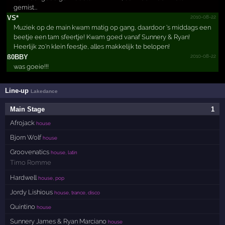
gemist...
2010-08-22
VS*
Muziek op de main kwam matig op gang, daardoor 's middags een
beetje een tam sfeertje! Kwam goed vanaf Sunnery & Ryan!
Heerlijk zo'n klein feestje, alles makkelijk te belopen!
2010-08-22
ß0BBY
was goeie!!!
Line-up
Lakedance
Main Stage
1
Afrojack
house
Bjorn Wolf
house
Groovenatics
house, latin
Timo Romme
Hardwell
house, pop
Jordy Lishious
house, trance, disco
Quintino
house
Sunnery James & Ryan Marciano
house