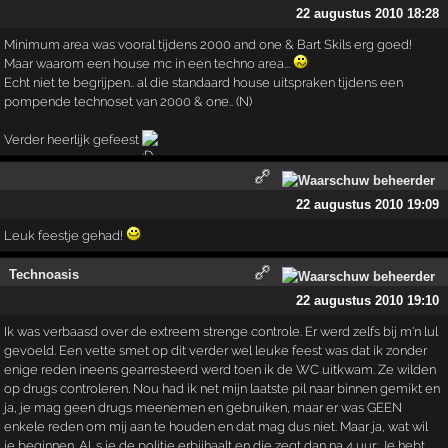
22 augustus 2010 18:28
Minimum area was vooral tijdens 2000 and one & Bart Skils erg goed!
Maar waarom een house mc in een techno area...
Echt niet te begrijpen.. al die standaard house uitspraken tijdens een
pompende technoset van 2000 & one.. (N)
Verder heerlijk gefeest
22 augustus 2010 19:09
Leuk feestje gehad!
Technoasis
22 augustus 2010 19:10
Ik was verbaasd over de extreem strenge controle. Er werd zelfs bij m'n lul
gevoeld. Een vette smet op dit verder wel leuke feest was dat ik zonder
enige reden ineens gearresteerd werd toen ik de WC uitkwam. Ze wilden
op drugs controleren. Nou had ik net mijn laatste pil naar binnen gemikt en
ja, je mag geen drugs meenemen en gebruiken, maar er was GEEN
enkele reden om mij aan te houden en dat mag dus niet. Maar ja, wat wil
je beginnen. ALs je de politie erbijhaalt en die zegt dan na 4 uur: Je hebt