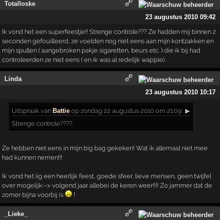
Totalloske
23 augustus 2010 09:42
Ik vond het een superfeestje!! Strenge controle??? Ze hadden mij binnen 2
seconden gefouilleerd, ze voelden nog niet eens aan mijn kontzakken en
mijn spullen ( aangebroken pakje sigaretten, beurs etc. ) die ik bij had
controleerden ze niet eens ( en ik was al redelijk wappie).
Linda
23 augustus 2010 10:17
Uitspraak
van
Battie
op zondag 22 augustus 2010 om 21:09:
▶
Strenge controle????
Ze hebben niet eens in mijn big bag gekeken! Wat ik allemaal niet mee
had kunnen nemen!!!
Ik vond het iig een heerlijk feest, goede sfeer, lieve mensen, geen twijfel
over mogelijk--> volgend jaar allebei de keren weer!!!! Zo jammer dat de
zomer bijna voorbij is
!
_Lieke_