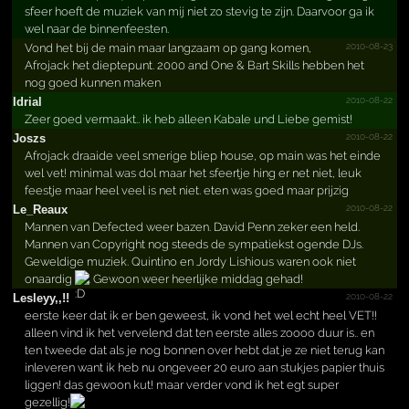
sfeer hoeft de muziek van mij niet zo stevig te zijn. Daarvoor ga ik
wel naar de binnenfeesten.
2010-08-23
Vond het bij de main maar langzaam op gang komen,
Afrojack het dieptepunt. 2000 and One & Bart Skills hebben het
nog goed kunnen maken
2010-08-22
Idrial
Zeer goed vermaakt.. ik heb alleen Kabale und Liebe gemist!
2010-08-22
Joszs
Afrojack draaide veel smerige bliep house, op main was het einde
wel vet! minimal was dol maar het sfeertje hing er net niet, leuk
feestje maar heel veel is net niet. eten was goed maar prijzig
2010-08-22
Le_Reaux
Mannen van Defected weer bazen. David Penn zeker een held.
Mannen van Copyright nog steeds de sympatiekst ogende DJs.
Geweldige muziek. Quintino en Jordy Lishious waren ook niet
onaardig
. Gewoon weer heerlijke middag gehad!
2010-08-22
Lesleyy,,!!
eerste keer dat ik er ben geweest, ik vond het wel echt heel VET!!
alleen vind ik het vervelend dat ten eerste alles zoooo duur is.. en
ten tweede dat als je nog bonnen over hebt dat je ze niet terug kan
inleveren want ik heb nu ongeveer 20 euro aan stukjes papier thuis
liggen! das gewoon kut! maar verder vond ik het egt super
gezellig!