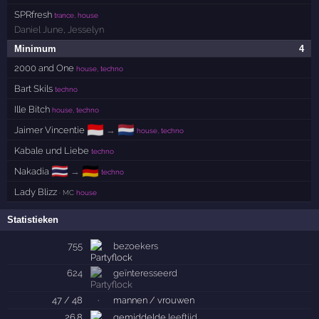
SPRfresh
trance, house
Daniel June
,
Jesselyn
Minimum
4
2000 and One
house, techno
Bart Skils
techno
Ille Bitch
house, techno
🇮🇩
🇳🇱
Jaimer Vincentie
→
house, techno
Kabale und Liebe
techno
🇹🇭
🇩🇪
Nakadia
→
techno
Lady Blizz
· MC
house
Statistieken
755
bezoekers
624
geïnteresseerd
47 / 48
·
mannen / vrouwen
26.8
gemiddelde
leeftijd