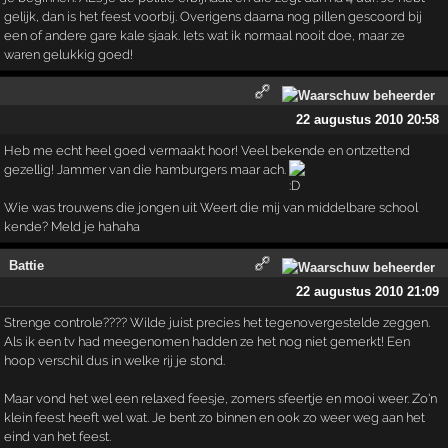
gelijk, dan is het feest voorbij. Overigens daarna nog pillen gescoord bij
een of andere gare kale sjaak. Iets wat ik normaal nooit doe, maar ze
waren gelukkig goed!
22 augustus 2010 20:58
Heb me echt heel goed vermaakt hoor! Veel bekende en ontzettend
gezellig! Jammer van die hamburgers maar ach.
Wie was trouwens die jongen uit Weert die mij van middelbare school
kende? Meld je hahaha
Battie
22 augustus 2010 21:09
Strenge controle???? Wilde juist precies het tegenovergestelde zeggen.
Als ik een tv had meegenomen hadden ze het nog niet gemerkt! Een
hoop verschil dus in welke rij je stond.
Maar vond het wel een relaxed feesje, zomers sfeertje en mooi weer. Zo'n
klein feest heeft wel wat. Je bent zo binnen en ook zo weer weg aan het
eind van het feest.