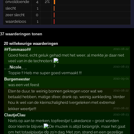
onvoldoende
4
2%
slecht
1
zeer slecht
0
waardeloos
1
37 waarderingen tonen
20 willekeurige waarderingen
2010-08-22
##Tommaso##
Goed feest, echt geluk gehad met het weer.. al merkte je daar niet
veel van in de technotent
2010-08-23
_ _Nicole_ _
Toppie !! Heb me super goed vermaakt !!!
2010-09-01
Burgemeester
was een vet feest
2010-08-22
Eten te duur, te weinig bonnen gekregen voor wat we
betaald hebben, matige sfeer, drank op, weinig aankleding. Verder
hou ik wel van de kleinschaligheid (vergeleken met extrema)
2010-08-22
lekker weertje!!!
2010-08-23
ClautjeClau
Niets op aan te merken, topfeestje! Lakedance = groot worden
door klein te blijven
De muziek is altijd belangrijk, maar het gaat
om het totaalplaatje op zo'n dag. Met zon, strand en een gezellige