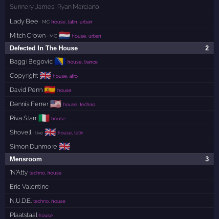
Sunnery James
,
Ryan Marciano
Lady Bee
· MC
house, latin, urban
🇳🇱
Mitch Crown
· MC
house, urban
Defected In The House
2
🇧🇦
Baggi Begovic
house, trance
🇬🇧
Copyright
house, afro
🇪🇸
David Penn
house
🇺🇸
Dennis Ferrer
house, techno
🇮🇹
Riva Starr
house
🇬🇧
Shovell
· live
house, latin
🇬🇧
Simon Dunmore
Mensroom
3
'N'Atty
techno, house
Eric Valentine
N.U.D.E.
techno, house
Plaatstaal
house