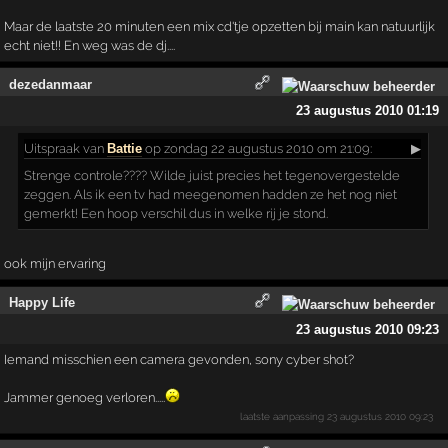
Maar de laatste 20 minuten een mix cd'tje opzetten bij main kan natuurlijk
echt niet!! En weg was de dj....
dezedanmaar
23 augustus 2010 01:19
Uitspraak
van
Battie
op zondag 22 augustus 2010 om 21:09:
▶
Strenge controle???? Wilde juist precies het tegenovergestelde
zeggen. Als ik een tv had meegenomen hadden ze het nog niet
gemerkt! Een hoop verschil dus in welke rij je stond.
ook mijn ervaring
Happy Life
23 augustus 2010 09:23
Iemand misschien een camera gevonden, sony cyber shot?
Jammer genoeg verloren.....
laatste aanpassing
23 augustus 2010 09:23