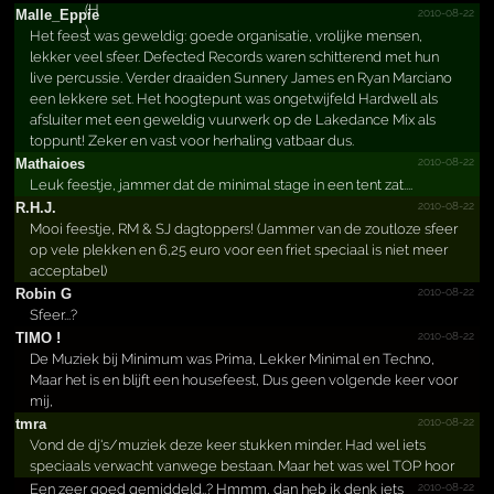
2010-08-22
Malle_Eppie
Het feest was geweldig: goede organisatie, vrolijke mensen,
lekker veel sfeer. Defected Records waren schitterend met hun
live percussie. Verder draaiden Sunnery James en Ryan Marciano
een lekkere set. Het hoogtepunt was ongetwijfeld Hardwell als
afsluiter met een geweldig vuurwerk op de Lakedance Mix als
toppunt! Zeker en vast voor herhaling vatbaar dus.
2010-08-22
Mathaioes
Leuk feestje, jammer dat de minimal stage in een tent zat....
2010-08-22
R.H.J.
Mooi feestje, RM & SJ dagtoppers! (Jammer van de zoutloze sfeer
op vele plekken en 6,25 euro voor een friet speciaal is niet meer
acceptabel)
2010-08-22
Robin G
Sfeer...?
2010-08-22
TIMO !
De Muziek bij Minimum was Prima, Lekker Minimal en Techno,
Maar het is en blijft een housefeest, Dus geen volgende keer voor
mij,
2010-08-22
tmra
Vond de dj's/muziek deze keer stukken minder. Had wel iets
speciaals verwacht vanwege bestaan. Maar het was wel TOP hoor
2010-08-22
Een zeer goed gemiddeld..? Hmmm, dan heb ik denk iets