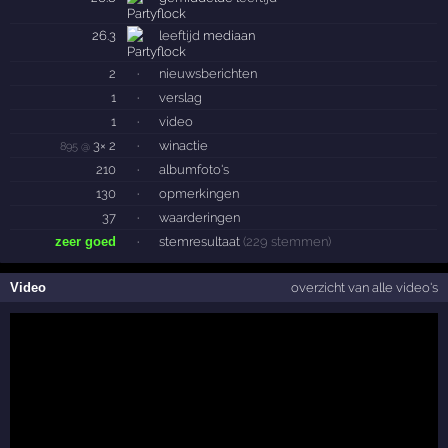
26.3
leeftijd
mediaan
2
·
nieuwsberichten
1
·
verslag
1
·
video
3× 2
·
winactie
895 @
210
·
albumfoto's
130
·
opmerkingen
37
·
waarderingen
zeer goed
·
stemresultaat
(229 stemmen)
Video
overzicht van alle video's