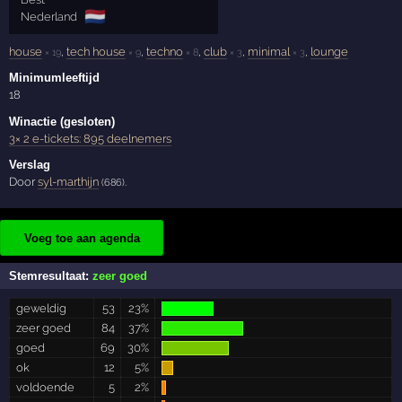
🇳🇱
Nederland
house
,
tech house
,
techno
,
club
,
minimal
,
lounge
× 19
× 9
× 8
× 3
× 3
Minimumleeftijd
18
Winactie (gesloten)
3× 2 e-tickets: 895 deelnemers
Verslag
Door
syl-marthijn
.
(686)
Voeg toe aan agenda
Stemresultaat:
zeer goed
geweldig
53
23%
zeer goed
84
37%
goed
69
30%
ok
12
5%
voldoende
5
2%