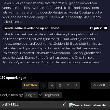
Zeker nu er voor aanstaande zaterdag zo'n 26 graden en véél zon
voorspeld is in Best! Wel kan het 's avonds flink afkoelen dus neem
iets warms mee; er zijn voldoende kluisjes aanwezig. Overigens ligt er
voor iedereen die een kluisje huurt een klein cadeautje klaar. Happy
Lakedance!
4
Tiende editie lakedance op aquabest
15 juli 2010
Lakedance viert haar tiende editie! Zaterdag 21 augustus is het voor
de tweede keer dit jaar van 13.00 tot 23.00 uur weer tijd voor het
meest zomerse strandfeest van het Zuiden, bij Beachclub Sunrise aan
het water van Aquabest (bij Eindhoven). Het festival telt vier areas -
Main Stage, Defected, Minimum en Mensroom - waar dj-grootheden
zoals Hardwell, Dennis Ferrer, Riva Starr, 2000 and One, Sunnery
James & Ryan Marciano en Quintino de heetste houseplaten draaien.
11
130 opmerkingen
Laatsten
5
4
3
2
1
ouder ≡ 4
Deel je mening!
Log in
of
registreer
× SIXZELL_