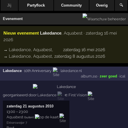
Jij
Partyflock
Community
Overig
🔍
Evenement
Nieuw evenement
Lakedance
, Aquabest · zaterdag 16 mei
2026
→
Lakedance
,
Aquabest
,
zaterdag 16 mei 2026
→
Lakedance
,
Aquabest
,
zaterdag 8 augustus 2026
Lakedance
·
10th Anniversary
lakedance.nl
album
·
zeer goed
·
ical
,210
georganiseerd door
Lakedance
⊂
First Vision
zaterdag 21 augustus 2010
13:00
–
23:00
Aquabest
(buiten)
Ekkersweijer 7
Best