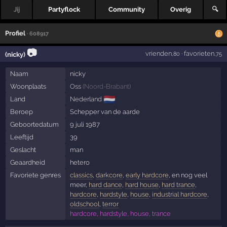
Jij
Partyflock
Community
Overig
🔍
Profiel
· 608917
📷
vrienden
·
favorieten
(nicky)
,80
,75
Naam
nicky
Woonplaats
Oss
(
Noord-Brabant
)
🇳🇱
Land
Nederland
Beroep
Schepper van de aarde
Geboortedatum
9 juli 1987
Leeftijd
39
Geslacht
man
Geaardheid
hetero
Favoriete genres
classics
,
darkcore
,
early hardcore
, en nog veel
meer,
hard dance
,
hard house
,
hard trance
,
hardcore
,
hardstyle
,
house
,
industrial hardcore
,
oldschool
,
terror
hardcore, hardstyle, house, trance