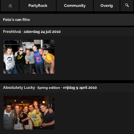
Jij
Partyflock
Community
Overig
🔍
Foto's van
Rho
Freshtival
· zaterdag 24 juli 2010
Absolutely Lucky
· vrijdag 9 april 2010
· Spring edition