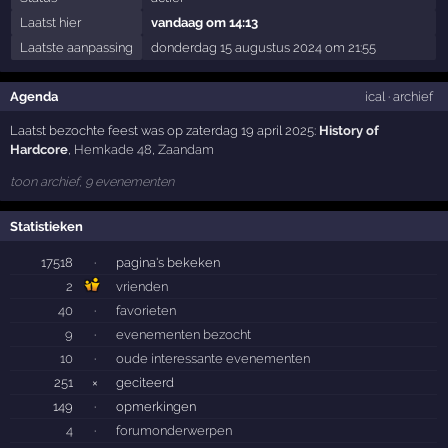
Laatst hier
vandaag om 14:13
Laatste aanpassing
donderdag 15 augustus 2024 om 21:55
Agenda
ical
·
archief
Laatst bezochte feest was op zaterdag 19 april 2025:
History of
Hardcore
,
Hemkade 48
,
Zaandam
toon archief, 9 evenementen
Statistieken
17518
·
pagina's bekeken
2
vrienden
40
·
favorieten
9
·
evenementen bezocht
10
·
oude interessante evenementen
251
×
geciteerd
149
·
opmerkingen
4
·
forumonderwerpen