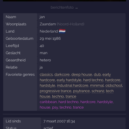
berichtenfoto →
Naam
jan
Woonplaats
Zaandam
(
Noord-Holland
)
🇳🇱
Land
Nederland
Geboortedatum
29 mei 1986
Leeftijd
40
Geslacht
man
Geaardheid
hetero
Relatie
ja
Favoriete genres
classics
,
darkcore
,
deep house
,
dub
,
early
hardcore
,
early hardstyle
,
hard techno
,
hardcore
,
hardstyle
,
industrial hardcore
,
minimal
,
oldschool
,
progressive trance
,
psytrance
,
schranz
,
tech
house
,
techno
,
trance
caribbean, hard techno, hardcore, hardstyle,
house, psy, techno, trance
Lid sinds
7 maart 2007 16:34
Status
actief