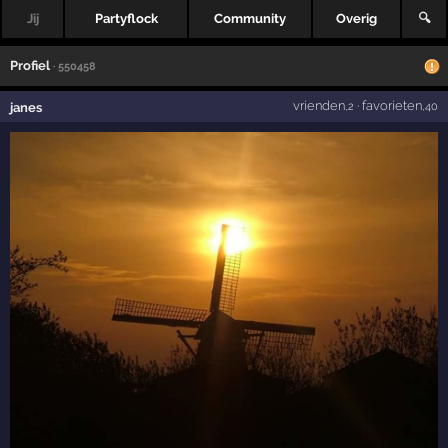
Jij
Partyflock
Community
Overig
🔍
Profiel
· 550458
vrienden
·
favorieten
janes
,2
,40