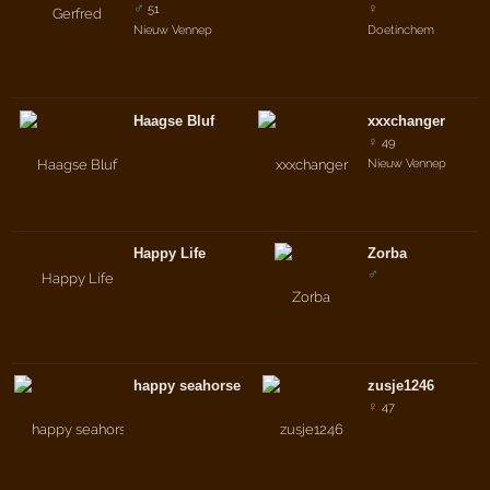
♂
♀
51
Nieuw Vennep
Doetinchem
Haagse Bluf
xxxchanger
♀
49
Nieuw Vennep
Happy Life
Zorba
♂
happy seahorse
zusje1246
♀
47