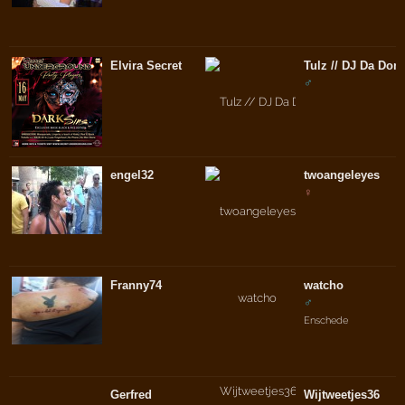
Elvira Secret
Tulz // DJ Da Dom
♂
engel32
twoangeleyes
♀
Franny74
watcho
♂
Enschede
Gerfred
Wijtweetjes36