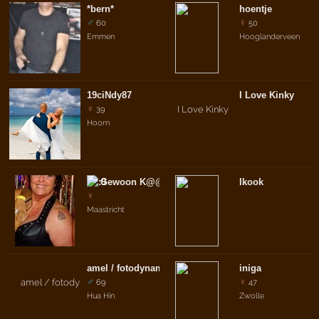
*bern*
hoentje
♂
♀
60
50
Emmen
Hooglanderveen
19ciNdy87
I Love Kinky
♀
39
Hoorn
Gewoon K@@T
Ikook
♀
Maastricht
amel / fotodynamic
iniga
♂
♀
69
47
Hua Hin
Zwolle