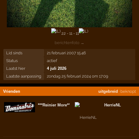
22 - 11 - 11
berichtenfoto →
Lid sinds
21 februari 2007 15:46
Status
actief
Laatst hier
4 juli 2026
Laatste aanpassing
zondag 25 februari 2024 om 17:09
Vrienden
uitgebreid
·
beknopt
***Reinier More***
HerrieNL