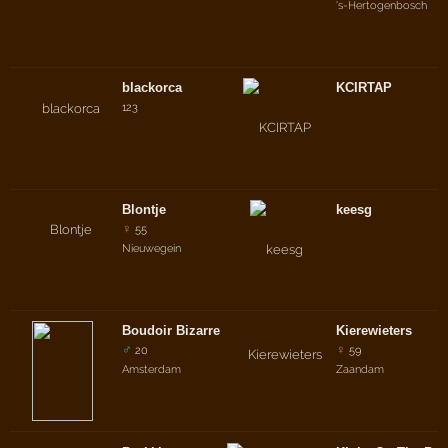
's-Hertogenbosch
blackorca
KCIRTAP
123
Blontje
keesg
♀
55
Nieuwegein
Boudoir Bizarre
Kierewieters
♂
♀
20
59
Amsterdam
Zaandam