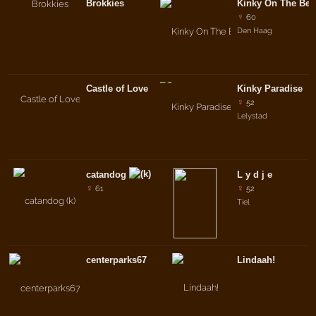
Brokkies
Kinky On The Bea
♀
60
Den Haag
Castle of Love
Kinky Paradise
♀
52
Lelystad
catandog
L y d j e
♀
♀
61
52
Tiel
centerparks67
Lindaah!