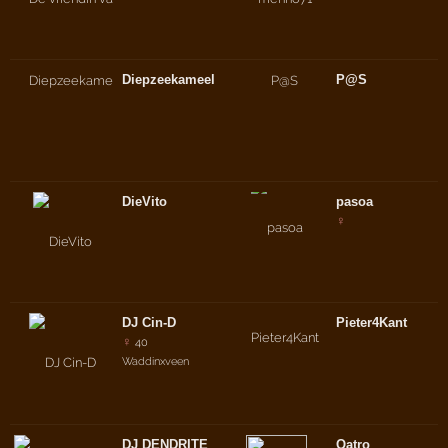
Diepzeekameel
P@S
DieVito
pasoa
♀
DJ Cin-D
Pieter4Kant
♀
40
Waddinxveen
DJ DENDRITE
Qatro