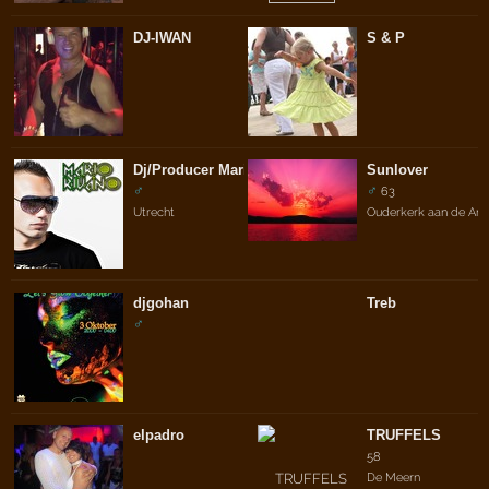
DJ-IWAN
S & P
Dj/Producer Mario Rivano
Sunlover
♂
♂
63
Utrecht
Ouderkerk aan de Ams
djgohan
Treb
♂
elpadro
TRUFFELS
58
De Meern