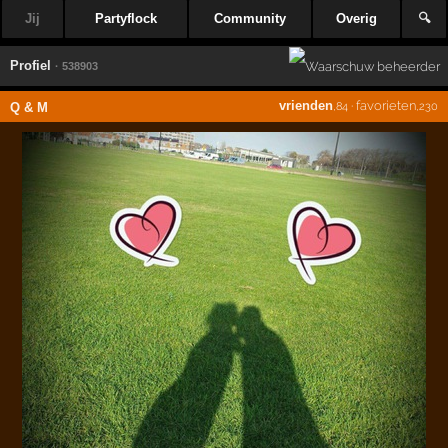
Jij
Partyflock
Community
Overig
🔍
Profiel
· 538903
vrienden
·
favorieten
Q & M
,84
,230