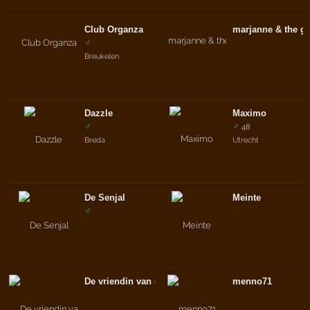
Club Organza
marjanne & the gl
♂
Breukelen
Dazzle
Maximo
♂
♂
48
Breda
Utrecht
De Senjal
Meinte
♂
De vriendin van de broer van
menno71