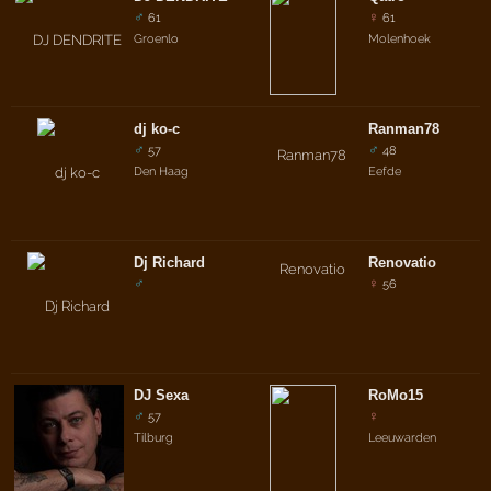
♂
♀
61
61
Groenlo
Molenhoek
dj ko-c
Ranman78
♂
♂
57
48
Den Haag
Eefde
Dj Richard
Renovatio
♂
♀
56
DJ Sexa
RoMo15
♂
♀
57
Tilburg
Leeuwarden