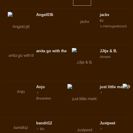
Angel036
jackx
62
's-Hertogenbosch
anita go with the flow
JJtje & B.
Almere
Anjo
just little me
♀
♀
Breukelen
bandit12
Justpeet
♂
♀
60