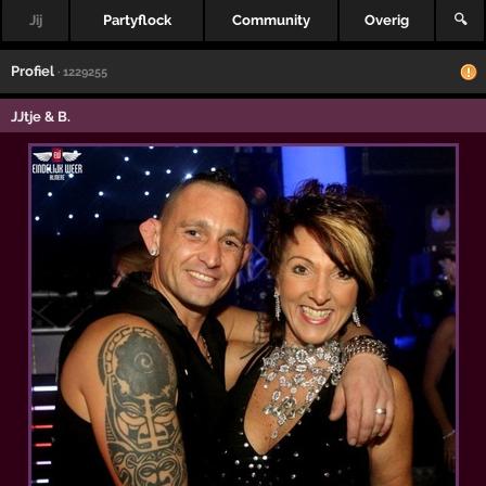
Jij
Partyflock
Community
Overig
🔍
Profiel
· 1229255
JJtje & B.