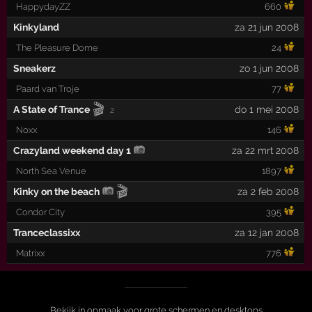
HappydayZZ
660
Kinkyland
za 21 jun 2008
The Pleasure Dome
24
Sneakerz
zo 1 jun 2008
Paard van Troje
77
🎬
A State of Trance
do 1 mei 2008
2
Noxx
146
Crazyland weekend day 1
za 22 mrt 2008
North Sea Venue
1897
🎬
Kinky on the beach
za 2 feb 2008
Condor City
395
Tranceclassixx
za 12 jan 2008
Matrixx
776
Bekijk in opmaak voor grote schermen en desktops