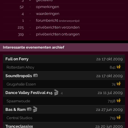
52
·
opmerkingen
4
·
waarderingen
1
·
forumbericht
(
onderwerpenlijst
)
225
·
privéberichten verzonden
319
·
privéberichten ontvangen
Interessante evenementen archief
Full on Ferry
za 17 okt 2009
Rotterdam Ahoy
841
Soundtropolis
za 17 okt 2009
Grugahalle Essen
74
🎬
Dance Valley Festival
za 11 jul 2009
#15
4
Spaarnwoude
7158
🎬
Bas & Ram
za 27 jun 2009
Central Studios
719
Tranceclassixx
za 20 jun 2009