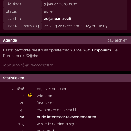
Lid sinds
3 januari 2007 20:21
Status
actief
Laatst hier
20 januari 2026
Laatste aanpassing
zondag 28 december 2025 om 16:03
Agenda
ical
·
archief
Laatst bezochte feest was op zaterdag 28 mei 2011:
Emporium
,
De
Berendonck
,
Wijchen
toon archief, 42 evenementen
Statistieken
± 21816
·
pagina's bekeken
7
vrienden
20
·
favorieten
42
·
evenementen bezocht
18
·
oude interessante evenementen
105
·
winactie deelnemingen
3
×
geciteerd