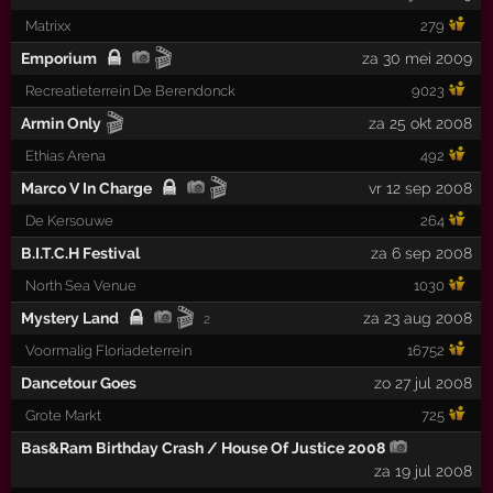
Matrixx
279
🎬
Emporium
za 30 mei 2009
Recreatieterrein De Berendonck
9023
🎬
Armin Only
za 25 okt 2008
Ethias Arena
492
🎬
Marco V In Charge
vr 12 sep 2008
De Kersouwe
264
B.I.T.C.H Festival
za 6 sep 2008
North Sea Venue
1030
🎬
Mystery Land
za 23 aug 2008
2
Voormalig Floriadeterrein
16752
Dancetour Goes
zo 27 jul 2008
Grote Markt
725
Bas&Ram Birthday Crash / House Of Justice 2008
za 19 jul 2008