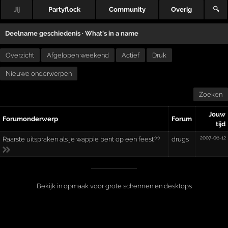
Jij
Partyflock
Community
Overig
🔍
Deelname geschiedenis ·
What's in a name
Overzicht
Afgelopen weekend
Actief
Druk
Nieuwe onderwerpen
Zoeken
Jouw
Forumonderwerp
Forum
tijd
2007-06-12
Raarste uitspraken als je wappie bent op een feest??
drugs
Bekijk in opmaak voor grote schermen en desktops