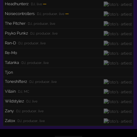
Headhunterz
—
· DJ, live
Noisecontrollers
—
· DJ, producer, live
The Pitcher
· DJ, producer, live
Psyko Punkz
· DJ, producer, live
Ran-D
· DJ, producer, live
Re-Mo
Tatanka
· DJ, producer, live
Tjon
Toneshifterz
· DJ, producer, live
Villain
· DJ, MC
Wildstylez
· DJ, live
Zany
· DJ, producer, live
Zatox
· DJ, producer, live