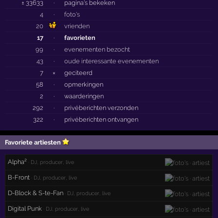
± 33633
·
pagina's bekeken
4
·
foto's
20
vrienden
17
·
favorieten
99
·
evenementen bezocht
43
·
oude interessante evenementen
7
×
geciteerd
58
·
opmerkingen
2
·
waarderingen
292
·
privéberichten verzonden
322
·
privéberichten ontvangen
Favoriete artiesten
Alpha²
· DJ, producer, live
B-Front
· DJ, producer, live
D-Block & S-te-Fan
· DJ, producer, live
Digital Punk
· DJ, producer, live