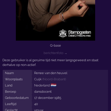
Q-base
berichtenfoto →
Deze gebruiker is al geruime tijd niet meer langsgeweest en staat
derhalve op non-actief.
Naam
Renee van den heuvel
Woonplaats
Cuijk
(
Noord-Brabant
)
🇳🇱
Land
Nederland
Beroep
dansdocent
Geboortedatum
17 december 1985
Leeftijd
40
Geslacht
vrouw