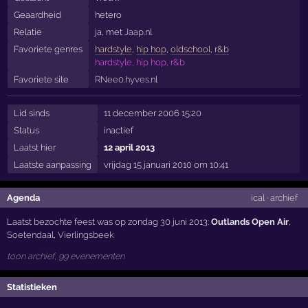
Geaardheid
hetero
Relatie
ja, met
Jaap.nl
Favoriete genres
hardstyle
,
hip hop
,
oldschool
,
r&b
hardstyle, hip hop, r&b
Favoriete site
RNee0.hyves.nl
Lid sinds
11 december 2006 15:20
Status
inactief
Laatst hier
12 april 2013
Laatste aanpassing
vrijdag 15 januari 2010 om 10:41
Agenda
ical
·
archief
Laatst bezochte feest was op zondag 30 juni 2013:
Outlands Open Air
,
Soetendaal
,
Vierlingsbeek
toon archief, 99 evenementen
Statistieken