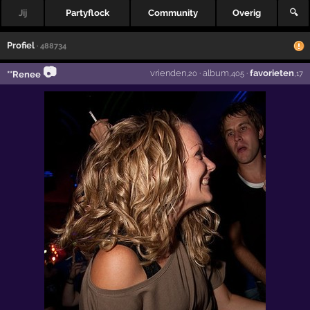
Jij
Partyflock
Community
Overig
🔍
Profiel
· 488734
📷
vrienden
·
album
·
favorieten
**Renee
,20
,405
,17