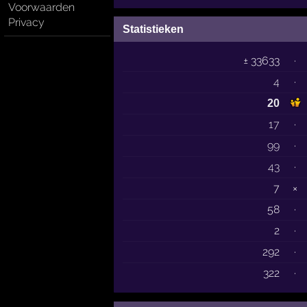
Voorwaarden
Privacy
Statistieken
± 33633
·
4
·
20
17
·
99
·
43
·
7
×
58
·
2
·
292
·
322
·