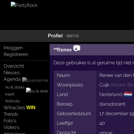
Profiel
· 488734
📷
Inloggen
**Renee
Registreren
Deze gebruiker is al geruime tijd nie
Overzicht
Nieuws
Naam
Renee van den 
Agenda
Woonplaats
Cuijk
(
Noord-Br
nu & straks
🇳🇱
Land
Nederland
kaart
festivals
Beroep
dansdocent
Winacties
WIN
Geboortedatum
17 december 1
Trends
Foto's
Leeftijd
40
Video's
Geslacht
vrouw
Interviews