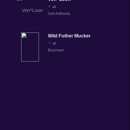
♂
41
Sint Anthonis
Wild Fother Mucker
♂
41
Boxmeer