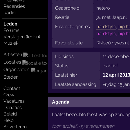
Recensies
Geaardheid
hetero
Radio
Relatie
ja, met
Jaap.nl
Leden
Favoriete genres
hardstyle
,
hip h
Forums
hardstyle, hip h
Verslagen (leden)
Favoriete site
RNee0.hyves.nl
Muziek
Artiesten
Lid sinds
11 december
Locaties
Status
inactief
Organisaties
Laatst hier
12 april 201
Steden
Laatste aanpassing
vrijdag 15 ja
Contact
Crew
Vacatures
Agenda
Donaties
Beleid
Laatst bezochte feest was op zondag
Help
toon archief, 99 evenementen
Adverteren