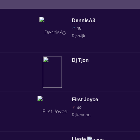
DennisA3
♂
38
Rijswijk
Dj Tjon
First Joyce
♀
40
Rijkevoort
Liesje