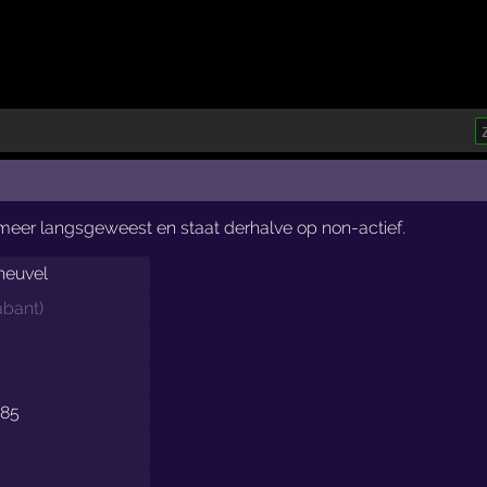
t meer langsgeweest en staat derhalve op non-actief.
heuvel
abant
)
985