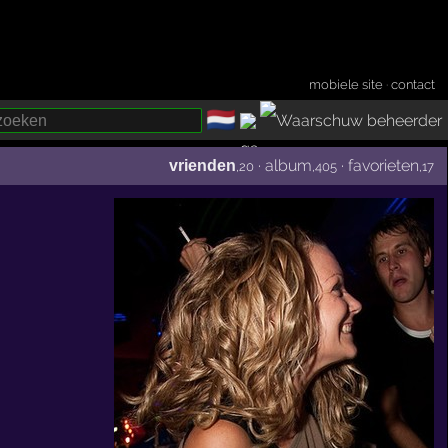
mobiele site
·
contact
🇳🇱
­
·
album
·
favorieten
vrienden
,20
,405
,17