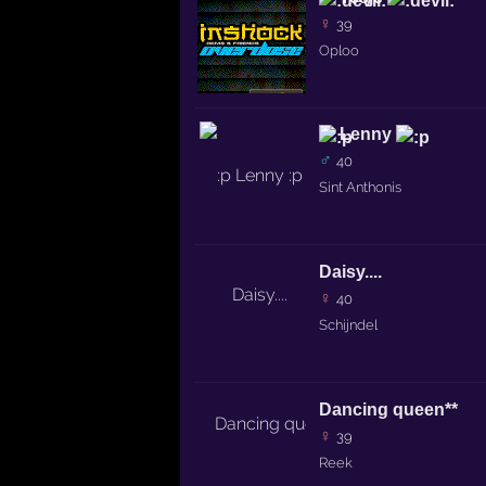
♀
39
Oploo
Lenny
♂
40
Sint Anthonis
Daisy....
♀
40
Schijndel
Dancing queen**
♀
39
Reek