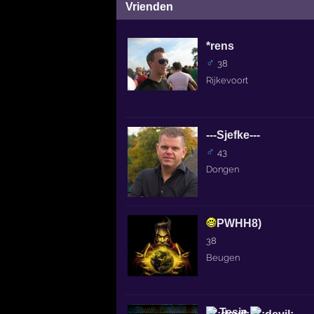
Vrienden
*rens
♂
38
Rijkevoort
---Sjefke---
♂
43
Dongen
PWHH8)
38
Beugen
Tesje