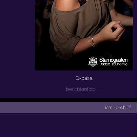
Q-base
berichtenfoto →
ical
·
archief