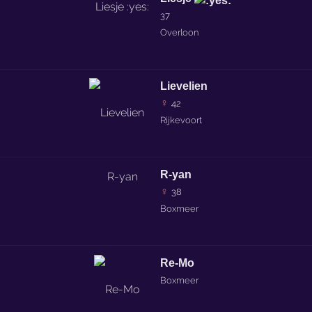
37
Overloon
Lievelien
♀
42
Rijkevoort
R-yan
♀
38
Boxmeer
Re-Mo
Boxmeer