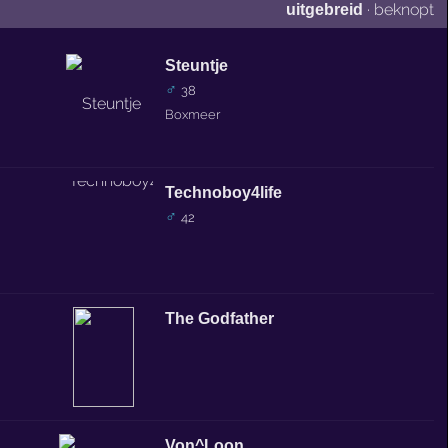
·
beknopt
uitgebreid
Steuntje
♂
38
Boxmeer
Technoboy4life
♂
42
The Godfather
Von^Loon