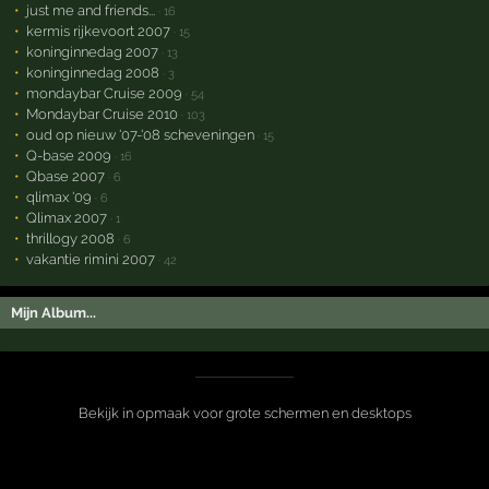
just me and friends...
· 16
kermis rijkevoort 2007
· 15
koninginnedag 2007
· 13
koninginnedag 2008
· 3
mondaybar Cruise 2009
· 54
Mondaybar Cruise 2010
· 103
oud op nieuw '07-'08 scheveningen
· 15
Q-base 2009
· 16
Qbase 2007
· 6
qlimax '09
· 6
Qlimax 2007
· 1
thrillogy 2008
· 6
vakantie rimini 2007
· 42
Mijn Album...
Bekijk in opmaak voor grote schermen en desktops