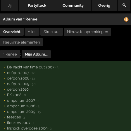
Jij
Partyflock
Community
Overig
🔍
Album
van
**Renee
Overzicht
Alles
Structuur
Nieuwste opmerkingen
Nieuwste elementen
**Renee
:
Mijn Album...
De nacht van time out 2007
· 3
defqon 2007
· 17
defqon 2008
· 19
defqon 2009
· 30
defqon 2010
EK 2008
· 8
emporium 2007
· 5
emporium 2008
· 5
emporium 2009
· 15
feestjes
· 3
flockers 2007
· 2
Inshock overdose 2009
· 2