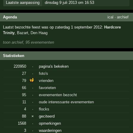
Laatste aanpassing
dinsdag 9 juli 2013 om 16:53
Agenda
ical
·
archief
Laatst bezochte feest was op zaterdag 1 september 2012:
Hardcore
Trinity
,
Bazart
,
Den Haag
toon archief, 95 evenementen
Statistieken
220950
·
pagina's bekeken
27
·
foto's
79
vrienden
66
·
favorieten
95
·
evenementen bezocht
11
·
oude interessante evenementen
4
·
flocks
88
×
geciteerd
1568
·
opmerkingen
3
·
waarderingen