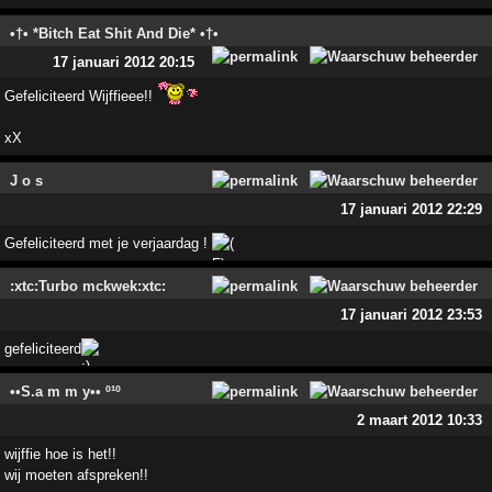
•†• *Bitch Eat Shit And Die* •†•
17 januari 2012 20:15
Gefeliciteerd Wijffieee!!
xX
J o s
17 januari 2012 22:29
Gefeliciteerd met je verjaardag !
:xtc:Turbo mckwek:xtc:
17 januari 2012 23:53
gefeliciteerd
••S.a m m y•• º¹º
2 maart 2012 10:33
wijffie hoe is het!!
wij moeten afspreken!!