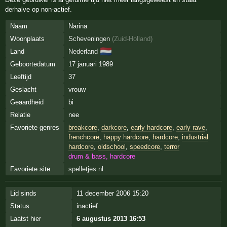
derhalve op non-actief.
Naam
Narina
Woonplaats
Scheveningen
(
Zuid-Holland
)
🇳🇱
Land
Nederland
Geboortedatum
17 januari 1989
Leeftijd
37
Geslacht
vrouw
Geaardheid
bi
Relatie
nee
Favoriete genres
breakcore
,
darkcore
,
early hardcore
,
early rave
,
frenchcore
,
happy hardcore
,
hardcore
,
industrial
hardcore
,
oldschool
,
speedcore
,
terror
drum & bass, hardcore
Favoriete site
spelletjes.nl
Lid sinds
11 december 2006 15:20
Status
inactief
Laatst hier
6 augustus 2013 16:53