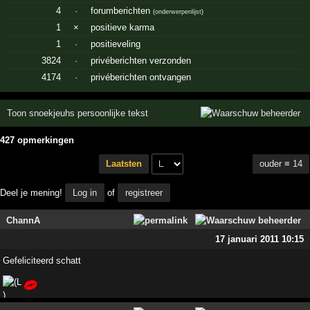
4
·
forumberichten
(
onderwerpenlijst
)
1
×
positieve karma
1
·
positieveling
3824
·
privéberichten verzonden
4174
·
privéberichten ontvangen
Toon snoekjeuhs persoonlijke tekst
427 opmerkingen
ouder ≡ 14
Laatsten
Deel je mening!
Log in
of
registreer
ChannA
17 januari 2011 10:15
Gefeliciteerd schatt