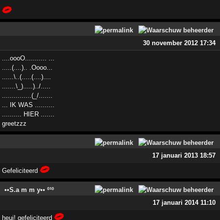
30 november 2012 17:34
....oooO........... ...
.....(....).. .Oooo...
......\..(.....(....)....
.......\_).....)../.....
...............(_/.......
... IK WAS ..........
.......... HIER .......
greetzzz
17 januari 2013 18:57
Gefeliciteerd
••S.a m m y•• º¹º
17 januari 2014 11:10
heuj! gefeliciteerd