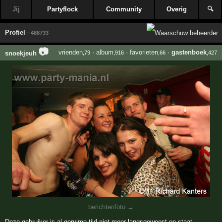
Jij
Partyflock
Community
Overig
🔍
Profiel
· 488733
📷
vrienden
·
album
·
favorieten
·
gastenboek
snoekjeuh
,79
,916
,66
,427
berichtenfoto →
Deze gebruiker is al geruime tijd niet meer langsgeweest en staat