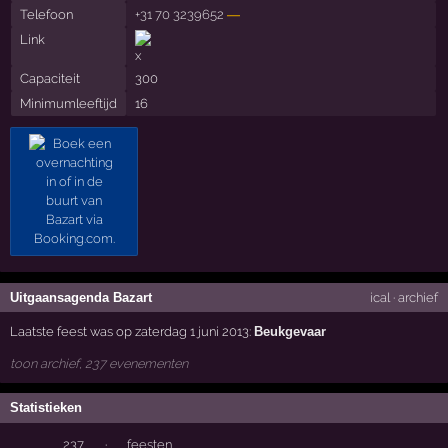
Telefoon
+31 70 3239652
—
Link
Capaciteit
300
Minimumleeftijd
16
Uitgaansagenda Bazart
ical
·
archief
Laatste feest was op zaterdag 1 juni 2013:
Beukgevaar
toon archief, 237 evenementen
Statistieken
237
·
feesten