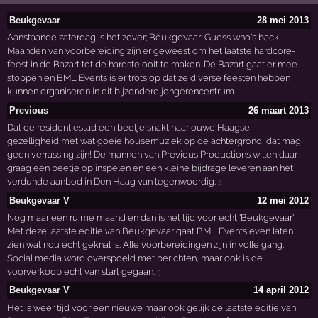
Beukgevaar
28 mei 2013
Aanstaande zaterdag is het zover; Beukgevaar: Guess who's back!
Maanden van voorbereiding zijn er geweest om het laatste hardcore-
feest in de Bazart tot de hardste ooit te maken. De Bazart gaat er mee
stoppen en BML Events is er trots op dat ze diverse feesten hebben
kunnen organiseren in dit bijzondere jongerencentrum.
Previous
26 maart 2013
Dat de residentiestad een beetje snakt naar ouwe Haagse
gezelligheid met wat goeie housemuziek op de achtergrond, dat mag
geen verrassing zijn! De mannen van Previous Productions willen daar
graag een beetje op inspelen en een kleine bijdrage leveren aan het
verdunde aanbod in Den Haag van tegenwoordig.
2
Beukgevaar V
12 mei 2012
Nog maar een ruime maand en dan is het tijd voor echt 'Beukgevaar'!
Met deze laatste editie van Beukgevaar gaat BML Events even laten
zien wat nou echt geknal is. Alle voorbereidingen zijn in volle gang.
Social media word overspoeld met berichten, maar ook is de
voorverkoop echt van start gegaan.
3
Beukgevaar V
14 april 2012
Het is weer tijd voor een nieuwe maar ook gelijk de laatste editie van