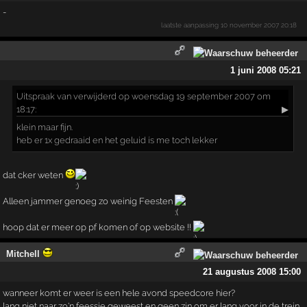
-
laatste aanpassing
10 november 2007 20:18
1 juni 2008 05:21
Uitspraak
van verwijderd op woensdag 19 september 2007 om
18:17:
▶
klein maar fijn.
heb er 1x gedraaid en het geluid ís me toch lekker
dat cker weten
Alleen jammer genoeg zo weinig Feesten
hoop dat er meer op pf komen of op website !!
Mitchell
21 augustus 2008 15:00
wanneer komt er weer is een hele avond speedcore hier?
lang niet naar zo'n feessie geweest en geen zin om er lang voor in de trein