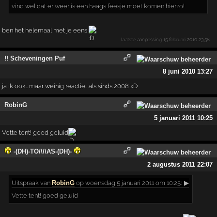
vind wel dat er weer is een haags feesje moet komen hierzo!
ben het helemaal met je eens
laatste aanpassing
15 februari 2010 23:58
!! Scheveningen Puf
8 juni 2010 13:27
ja ik ook.. maar weinig reactie.. als sinds 2008 xD
RobinG
5 januari 2011 10:25
Vette tent! goed geluid
-(DH)-TO/\/\AS-(DH)-
2 augustus 2011 22:07
Uitspraak
van
RobinG
op woensdag 5 januari 2011 om 10:25:
▶
Vette tent! goed geluid