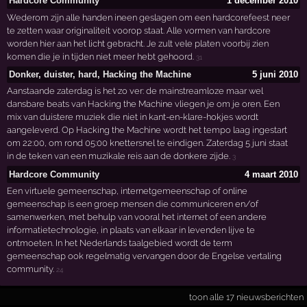
Hardcore Community
1 december 2010
Wederom zijn alle handen ineen geslagen om een hardcorefeest neer
te zetten waar originaliteit voorop staat. Alle vormen van hardcore
worden hier aan het licht gebracht. Je zult vele platen voorbij zien
komen die je in tijden niet meer hebt gehoord.
31
Donker, duister, hard, Hacking the Machine
5 juni 2010
Aanstaande zaterdag is het zo ver: de mainstreamloze maar wel
dansbare beats van Hacking the Machine vliegen je om je oren. Een
mix van duistere muziek die niet in kant-en-klare-hokjes wordt
aangeleverd. Op Hacking the Machine wordt het tempo laag ingestart
om 22:00, om rond 05:00 knettersnel te eindigen. Zaterdag 5 juni staat
in de teken van een muzikale reis aan de donkere zijde.
3
Hardcore Community
4 maart 2010
Een virtuele gemeenschap, internetgemeenschap of online
gemeenschap is een groep mensen die communiceren en/of
samenwerken, met behulp van vooral het internet of een andere
informatietechnologie, in plaats van elkaar in levenden lijve te
ontmoeten. In het Nederlands taalgebied wordt de term
gemeenschap ook regelmatig vervangen door de Engelse vertaling
community.
24
toon alle 17 nieuwsberichten