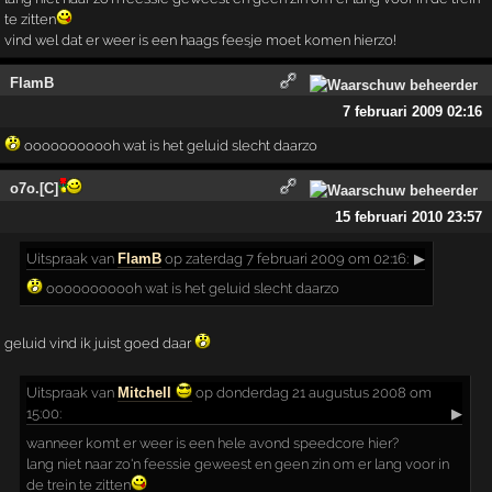
te zitten
vind wel dat er weer is een haags feesje moet komen hierzo!
FlamB
7 februari 2009 02:16
ooooooooooh wat is het geluid slecht daarzo
o7o.[C]
15 februari 2010 23:57
Uitspraak
van
FlamB
op zaterdag 7 februari 2009 om 02:16:
▶
ooooooooooh wat is het geluid slecht daarzo
geluid vind ik juist goed daar
Uitspraak
van
Mitchell
op donderdag 21 augustus 2008 om
15:00:
▶
wanneer komt er weer is een hele avond speedcore hier?
lang niet naar zo'n feessie geweest en geen zin om er lang voor in
de trein te zitten