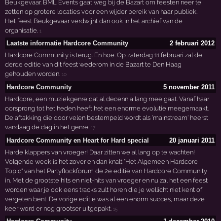
Beukgevaar. BML Events gaat weg bij de Bazart om feesten neer te
zetten op grotere locaties voor een wijder bereik van haar publiek.
Het feest Beukgevaar verdwijnt dan ook in het archief van de
organisatie.
1
Laatste informatie Hardcore Community
2 februari 2012
Hardcore Community is terug. En hoe. Op zaterdag 11 februari zal de
derde editie van dit feest wederom in de Bazart te Den Haag
gehouden worden.
10
Hardcore Community
5 november 2011
Hardcore, een muziekgenre dat al decennia lang mee gaat. Vanaf haar
oorsprong tot het heden heeft het een enorme evolutie meegemaakt.
De aftakking die door velen bestempeld wordt als 'mainstream' heerst
vandaag de dag in het genre.
17
Hardcore Community en Heart for Hard special
20 januari 2011
Harde klappers van vroeger! Daar zitten we al lang op te wachten!
Volgende week is het zover en dan knalt "Het Algemeen Hardcore
Topic" van het Partyflockforum de 2e editie van Hardcore Community
in. Met de grootste hits en niet-hits van vroeger en nu zal het een feest
worden waar je ook eens tracks zult horen die je wellicht niet kent of
vergeten bent. De vorige editie was al een enorm succes, maar deze
keer word er nog grootser uitgepakt.
15