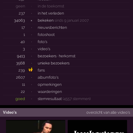
geen
·
in de toekomst
237
·
in het verleden
34063
×
bekeken
sinds 9 januari 2007
17
·
nieuwsberichten
1
·
fotoshoot
40
·
foto's
3
·
video's
9413
·
bezoekers ·
herkomst
3568
·
unieke bezoekers
239
fans
2607
·
albumfoto's
11
·
opmerkingen
22
·
waarderingen
goed
·
stemresultaat
(4557 stemmen)
Video's
overzicht van alle video's