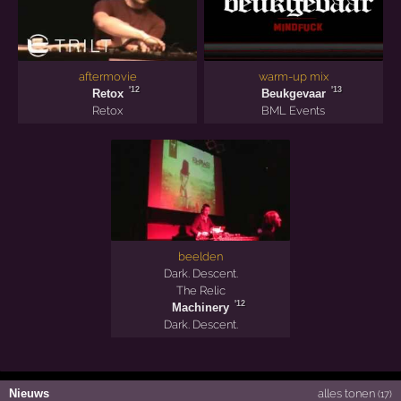
aftermovie
warm-up mix
'12
'13
Retox
Beukgevaar
Retox
BML Events
beelden
Dark. Descent.
The Relic
'12
Machinery
Dark. Descent.
Nieuws
alles tonen
(17)