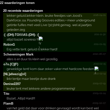
22 waarderingen tonen
20 recentste waarderingen
2016-04-01
lekker geluid,lekker klein.. leuke feestjes van Joost's
Darkforce; oa. Pounding Grooves edities + meer underground
getinte fuifies met veel Live (303)shit,geinag.. wel al jaartjes
geleden zeg
2011-11-30
:[ -(DH)-TO/­\/­\AS-(DH)- :[
altijd bazart sowieso !!!
2011-01-05
RobinG
Erg vette tent. geluid is lekker hard!
2010-06-07
Scheve­ningen Mark
alles is er duur. tis klein wel gezellig.
2010-02-15
o7o.[C](F)
geweldige tent! kom daar zeker vaker met hardcore feesten
2010-02-14
[NL]af­wezig[­nl]
lkkr tentje maar beetje dure drank
2009-07-19
Denise2207
leuke tent met lekkere andere programmering!
2009-02-24
Tito
Bazart....Altijd Hard!!!
2009-02-07
FlamB
van het geld dat daar voor drinken gevraagd wordt kan best wel