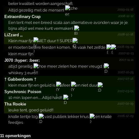
beter kwaliteit worden aangeschaft
2009-01-18
Altijd gezellig met de mensen!
2008-12-12
Extrao­rdinar­y Crap
Een tent met een breed scala aan alternatieve avonden waar je je
bijna altijd wel mee kunt vermaken!
2008-10-18
LiZzard ,,
Klein maar fijn
NIET duur !! SUPER
2008-09-19
er moeten betere feesten komen.. Te vaak het zelfde
2007-12-13
klein maar fijn
2007-11-11
J070 :hyper: :beer:
altijd gesellig
hoe meer zielen hoe meer vreugd !
2007-10-25
whiskey 3 euro!!
2007-07-18
† Gabberdoom †
klein maar fijn en geluid is
sfeer
en niet duur
2007-03-01
Synchronic Poison
10 min. lopen en.......Altijd hard!!
2007-02-19
Tha Rookie
leuke tent, goed geluid!!
2006-12-29
knalle tentje tog
vast publiek lekker knus
en knalle
feestjes
11 opmerkingen