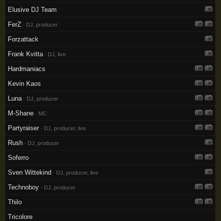
Elusive DJ Team
FerZ
· DJ, producer
Forzattack
Frank Kvitta
· DJ, live
Hardmaniacs
Kevin Kaos
Luna
· DJ, producer
M-Shane
· MC
Partyraiser
· DJ, producer, live
Rush
· DJ, producer
Soferro
Sven Wittekind
· DJ, producer, live
Technoboy
· DJ, producer
Thilo
Tricolore