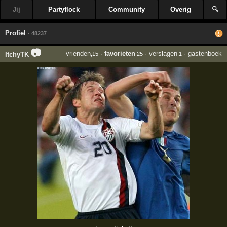
Jij
Partyflock
Community
Overig
🔍
Profiel
· 48237
📷
vrienden
·
favorieten
·
verslagen
·
gastenboek
ItchyTK
,15
,25
,1