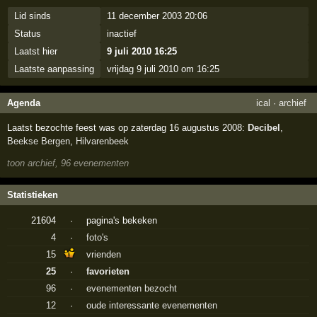
Lid sinds
11 december 2003 20:06
Status
inactief
Laatst hier
9 juli 2010 16:25
Laatste aanpassing
vrijdag 9 juli 2010 om 16:25
Agenda
ical
·
archief
Laatst bezochte feest was op zaterdag 16 augustus 2008:
Decibel
,
Beekse Bergen
,
Hilvarenbeek
toon archief, 96 evenementen
Statistieken
21604
·
pagina's bekeken
4
·
foto's
15
vrienden
25
·
favorieten
96
·
evenementen bezocht
12
·
oude interessante evenementen