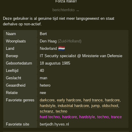
Forza Italia!!
berichtenfoto →
Deze gebruiker is al geruime tijd niet meer langsgeweest en staat
derhalve op non-actief.
Naam
Bert
Woonplaats
Den Haag
(
Zuid-Holland
)
🇳🇱
Land
Nederland
Beroep
IT Security specialist @ Ministerie van Defensie
Geboortedatum
18 augustus 1985
Leeftijd
40
Geslacht
man
Geaardheid
hetero
Relatie
nee
Favoriete genres
darkcore
,
early hardcore
,
hard trance
,
hardcore
,
hardstyle
,
industrial hardcore
,
jump
,
oldschool
,
schranz
,
techno
hard techno, hardcore, hardstyle, techno, trance
Favoriete site
bertjedh.hyves.nl