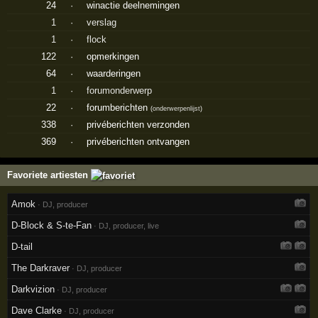
24
·
winactie deelnemingen
1
·
verslag
1
·
flock
122
·
opmerkingen
64
·
waarderingen
1
·
forumonderwerp
22
·
forumberichten
(
onderwerpenlijst
)
338
·
privéberichten verzonden
369
·
privéberichten ontvangen
Favoriete artiesten
Amok
· DJ, producer
D-Block & S-te-Fan
· DJ, producer, live
D-tail
The Darkraver
· DJ, producer
Darkvizion
· DJ, producer
Dave Clarke
· DJ, producer