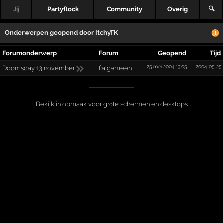
Jij
Partyflock
Community
Overig
🔍
Onderwerpen geopend door
ItchyTK
Forumonderwerp
Forum
Geopend
Tijd
25 mei 2004 13:05
2004-05-25
Doomsday 13 november
f:algemeen
Bekijk in opmaak voor grote schermen en desktops