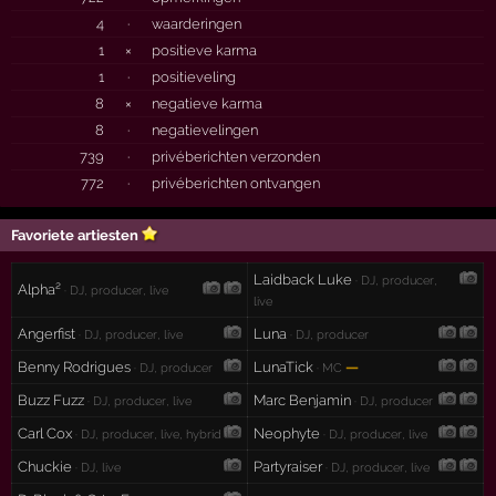
4
·
waarderingen
1
×
positieve karma
1
·
positieveling
8
×
negatieve karma
8
·
negatievelingen
739
·
privéberichten verzonden
772
·
privéberichten ontvangen
Favoriete artiesten
Laidback Luke
· DJ, producer,
Alpha²
· DJ, producer, live
live
Angerfist
Luna
· DJ, producer, live
· DJ, producer
Benny Rodrigues
LunaTick
—
· DJ, producer
· MC
Buzz Fuzz
Marc Benjamin
· DJ, producer, live
· DJ, producer
Carl Cox
Neophyte
· DJ, producer, live, hybrid
· DJ, producer, live
Chuckie
Partyraiser
· DJ, live
· DJ, producer, live