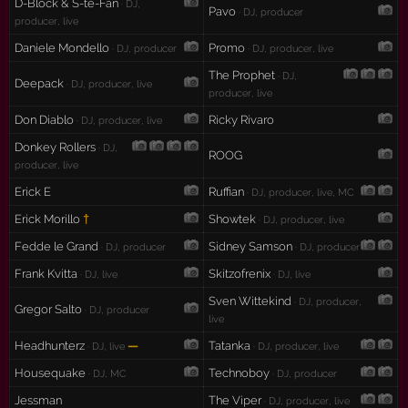
D-Block & S-te-Fan
· DJ,
Pavo
· DJ, producer
producer, live
Daniele Mondello
Promo
· DJ, producer
· DJ, producer, live
The Prophet
· DJ,
Deepack
· DJ, producer, live
producer, live
Don Diablo
Ricky Rivaro
· DJ, producer, live
Donkey Rollers
· DJ,
ROOG
producer, live
Erick E
Ruffian
· DJ, producer, live, MC
Erick Morillo
†
Showtek
· DJ, producer, live
Fedde le Grand
Sidney Samson
· DJ, producer
· DJ, producer
Frank Kvitta
Skitzofrenix
· DJ, live
· DJ, live
Sven Wittekind
· DJ, producer,
Gregor Salto
· DJ, producer
live
Headhunterz
—
Tatanka
· DJ, live
· DJ, producer, live
Housequake
Technoboy
· DJ, MC
· DJ, producer
Jessman
The Viper
· DJ, producer, live