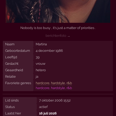
Nobody is too busy , it's just a matter of priorities .
berichtenfoto →
Naam
Martina
Geboortedatum
4 december 1986
Leeftijd
39
Geslacht
vrouw
Geaardheid
hetero
Relatie
ja
Favoriete genres
hardcore
,
hardstyle
,
r&b
hardcore, hardstyle, r&b
Lid sinds
7 oktober 2006 15:52
Status
actief
Laatst hier
16 juli 2026