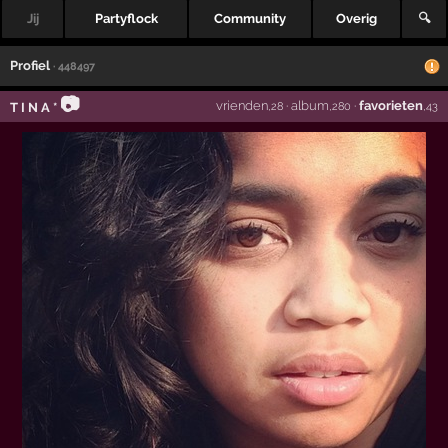
Jij
Partyflock
Community
Overig
🔍
Profiel
· 448497
📷
vrienden
·
album
·
favorieten
T I N A *
,28
,280
,43