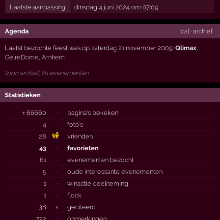
Laatste aanpassing
dinsdag 4 juni 2024 om 07:09
Agenda
ical
·
archief
Laatst bezochte feest was op zaterdag 21 november 2009:
Qlimax
,
GelreDome
,
Arnhem
toon archief, 61 evenementen
Statistieken
± 66660
·
pagina's bekeken
4
·
foto's
28
vrienden
43
·
favorieten
61
·
evenementen bezocht
5
·
oude interessante evenementen
1
·
winactie deelneming
1
·
flock
38
×
geciteerd
722
·
opmerkingen