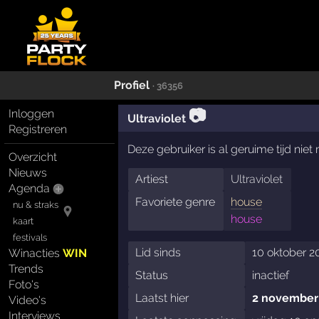
Profiel
· 36356
📷
Inloggen
Ultraviolet
Registreren
Deze gebruiker is al geruime tijd nie
Overzicht
Nieuws
Artiest
Ultraviolet
Agenda
Favoriete genre
house
nu & straks
house
kaart
festivals
Lid sinds
10 oktober 2
Winacties
WIN
Trends
Status
inactief
Foto's
Laatst hier
2 november
Video's
Interviews