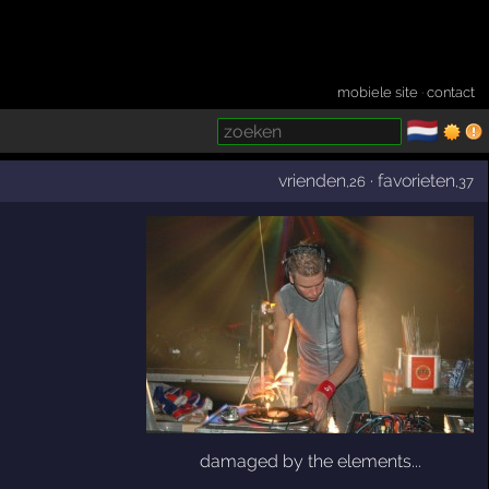
mobiele site
·
contact
🇳🇱
­
vrienden
·
favorieten
,26
,37
damaged by the elements...