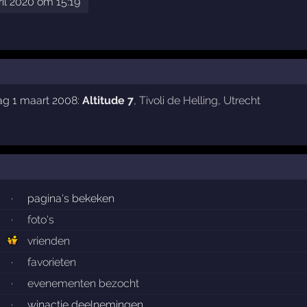
ril 2020 om 15:19
ag 1 maart 2008:
Altitude 7
,
Tivoli de Helling
,
Utrecht
·
pagina's bekeken
·
foto's
vrienden
·
favorieten
·
evenementen bezocht
·
winactie deelnemingen