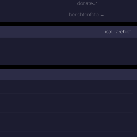
donateur
berichtenfoto →
ical
·
archief