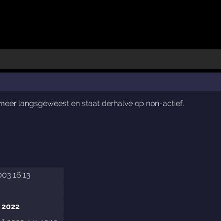
t meer langsgeweest en staat derhalve op non-actief.
003 16:13
 2022