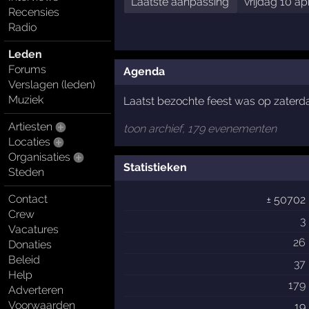
Laatste aanpassing
vrijdag 10 ap
Recensies
Radio
Leden
Forums
Agenda
Verslagen (leden)
Muziek
Laatst bezochte feest was op zaterd
Artiesten
toon archief, 179 evenementen
Locaties
Organisaties
Statistieken
Steden
Contact
± 50702
Crew
3
Vacatures
26
Donaties
Beleid
37
Help
179
Adverteren
Voorwaarden
19