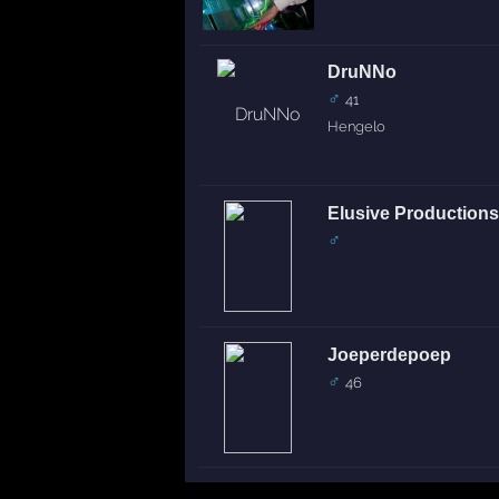
DruNNo
♂
41
Hengelo
Elusive Productions
♂
Joeperdepoep
♂
46