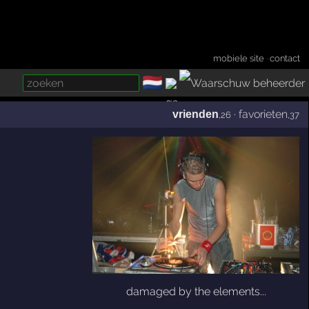
mobiele site
·
contact
🇳🇱
­
·
favorieten
vrienden
,26
,37
damaged by the elements...