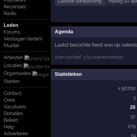
Laatste aanpassing
vrijdag 10 ap
Recensies
Radio
Leden
Forums
Agenda
Verslagen (leden)
Laatst bezochte feest was op zaterd
Muziek
toon archief, 179 evenementen
Artiesten
Locaties
Organisaties
Statistieken
Steden
± 50702
Contact
3
Crew
Vacatures
26
Donaties
37
Beleid
179
Help
Adverteren
19