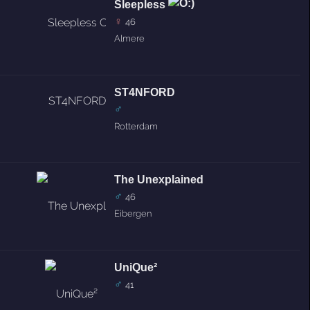
Sleepless
♀
46
Almere
ST4NFORD
♂
Rotterdam
The Unexplained
♂
46
Eibergen
UniQue²
♂
41