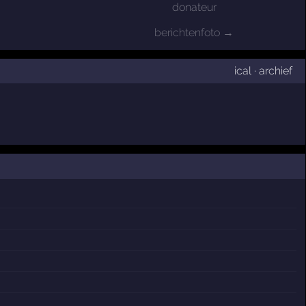
donateur
berichtenfoto →
ical
·
archief