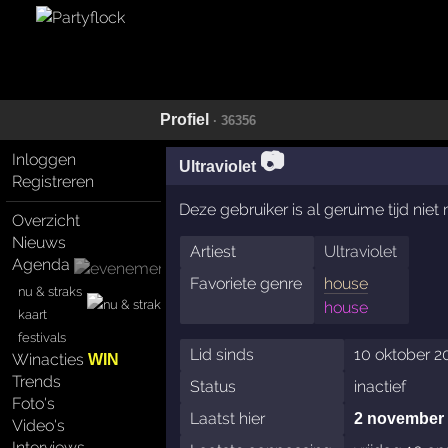
Profiel
· 36356
📷
Inloggen
Ultraviolet
Registreren
Deze gebruiker is al geruime tijd nie
Overzicht
Nieuws
Artiest
Ultraviolet
Agenda
Favoriete genre
house
nu & straks
house
kaart
festivals
Lid sinds
10 oktober 2
Winacties
WIN
Trends
Status
inactief
Foto's
Laatst hier
2 november
Video's
Interviews