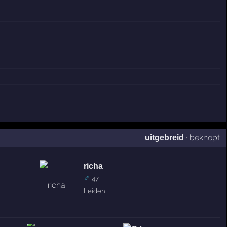
·
beknopt
uitgebreid
richa
♂
47
Leiden