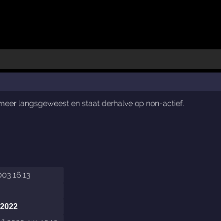
t meer langsgeweest en staat derhalve op non-actief.
003 16:13
 2022