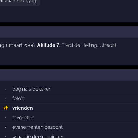
ril 2020 om 15:19
ag 1 maart 2008:
,
Tivoli de Helling
,
Utrecht
Altitude 7
·
pagina's bekeken
·
foto's
vrienden
·
favorieten
·
evenementen bezocht
·
winactie deelnemingen