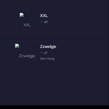
XXL
♂
46
Zzwelgje
♀
47
Den Haag