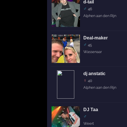
d-tail
♂
46
Alphen aan den Rijn
Deal-maker
♂
45
Wassenaar
dj anstatic
♀
40
Alphen aan den Rijn
DJ Taa
♂
Weert