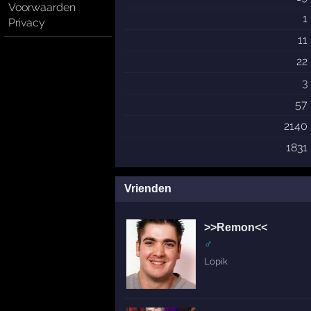
Voorwaarden
1
Privacy
11
22
3
57
2140
1831
Vrienden
>>Remon<<
♂
Lopik