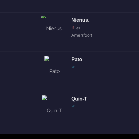
Nienus.
♀
41
Amersfoort
Pato
♂
Quin-T
♂