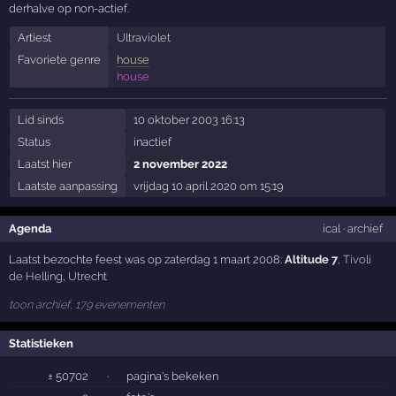
derhalve op non-actief.
Artiest
Ultraviolet
Favoriete genre
house
house
Lid sinds
10 oktober 2003 16:13
Status
inactief
Laatst hier
2 november 2022
Laatste aanpassing
vrijdag 10 april 2020 om 15:19
Agenda
ical
·
archief
Laatst bezochte feest was op zaterdag 1 maart 2008:
Altitude 7
,
Tivoli
de Helling
,
Utrecht
toon archief, 179 evenementen
Statistieken
± 50702
·
pagina's bekeken