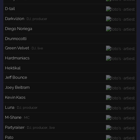
D-tail
Darkvizion
· DJ, producer
Diego Noriega
Drunnocotti
Green Velvet
· DJ, live
Hardmaniacs
Hektikal
Jeff Bounce
Joey Beltram
Kevin Kaos
Luna
· DJ, producer
M-Shane
· MC
Partyraiser
· DJ, producer, live
Pato