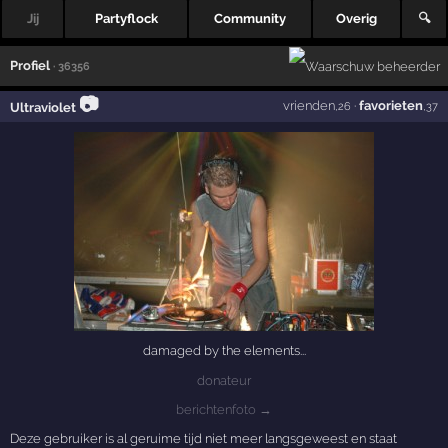
Jij
Partyflock
Community
Overig
🔍
Profiel
· 36356
📷
vrienden
·
favorieten
Ultraviolet
,26
,37
damaged by the elements...
donateur
berichtenfoto →
Deze gebruiker is al geruime tijd niet meer langsgeweest en staat