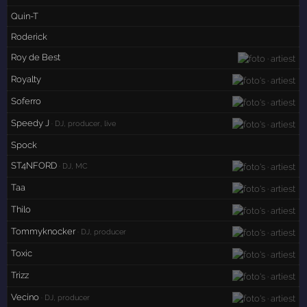
Quin-T
Roderick
Roy de Best
Royalty
Soferro
Speedy J
· DJ, producer, live
Spock
ST4NFORD
· DJ, MC
Taa
Thilo
Tommyknocker
· DJ, producer
Toxic
Trizz
Vecino
· DJ, producer