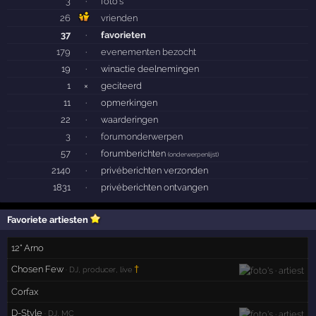
3
·
foto's
26
vrienden
37
·
favorieten
179
·
evenementen bezocht
19
·
winactie deelnemingen
1
×
geciteerd
11
·
opmerkingen
22
·
waarderingen
3
·
forumonderwerpen
57
·
forumberichten
(
onderwerpenlijst
)
2140
·
privéberichten verzonden
1831
·
privéberichten ontvangen
Favoriete artiesten
12" Arno
Chosen Few
†
· DJ, producer, live
Corfax
D-Style
· DJ, MC