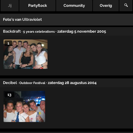
Jij
Partyflock
Community
Overig
🔍
Foto's van
Ultraviolet
Backdraft
· zaterdag 5 november 2005
· 5 years celebrations
1
Decibel
· zaterdag 28 augustus 2004
· Outdoor Festival
13