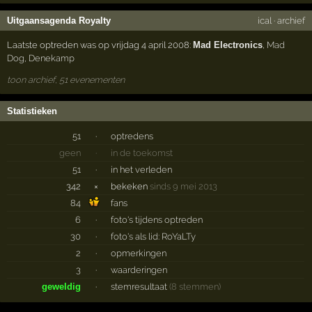
Uitgaansagenda Royalty
ical
·
archief
Laatste optreden was op vrijdag 4 april 2008:
Mad Electronics
,
Mad
Dog
,
Denekamp
toon archief, 51 evenementen
Statistieken
51
·
optredens
geen
·
in de toekomst
51
·
in het verleden
342
×
bekeken
sinds 9 mei 2013
84
fans
6
·
foto's tijdens optreden
30
·
foto's als lid: RoYaLTy
2
·
opmerkingen
3
·
waarderingen
geweldig
·
stemresultaat
(8 stemmen)