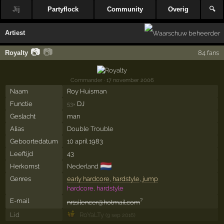
Jij
Partyflock
Community
Overig
🔍
Artiest
📷
📷
Royalty
84 fans
Commander
· 17 november 2006
Naam
Roy Huisman
Functie
DJ
53×
Geslacht
man
Alias
Double Trouble
Geboortedatum
10 april 1983
Leeftijd
43
🇳🇱
Herkomst
Nederland
Genres
early hardcore
,
hardstyle
,
jump
hardcore, hardstyle
E-mail
?
nr1silencer@hotmail.com
Lid
RoYaLTy
(9 sep 2016)