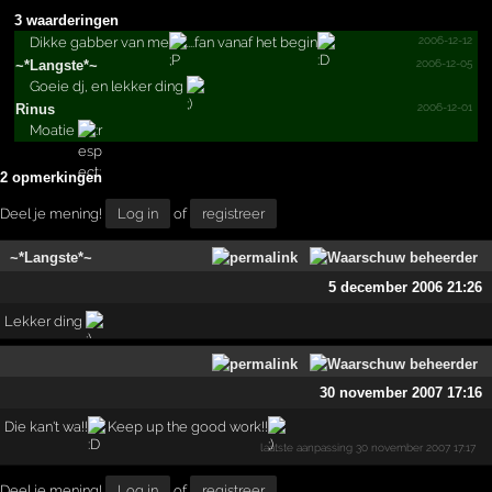
3 waarderingen
2006-12-12
Dikke gabber van me
....fan vanaf het begin
2006-12-05
~*Langste*~
Goeie dj, en lekker ding
2006-12-01
Rinus
Moatie
2 opmerkingen
Deel je mening!
Log in
of
registreer
~*Langste*~
5 december 2006 21:26
Lekker ding
30 november 2007 17:16
Die kan't wa!!
Keep up the good work!!
laatste aanpassing
30 november 2007 17:17
Deel je mening!
Log in
of
registreer