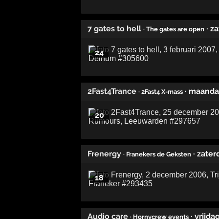
7 gates to hell
· z
· The gates are open
24
2Fast4Trance
· maand
· 2Fast4 X-mass
20
Frenergy
· zate
· Franekers de Geksten
18
Audio care
· vrijd
· Hornycrew events