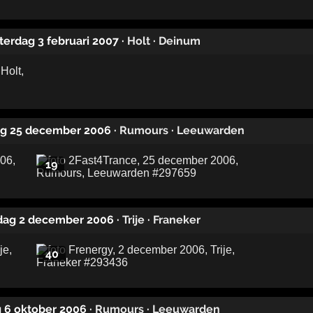
aterdag 3 februari 2007
·
Holt
·
Deinum
ag 25 december 2006
·
Rumours
·
Leeuwarden
19
rdag 2 december 2006
·
Trije
·
Franeker
40
ag 6 oktober 2006
·
Rumours
·
Leeuwarden