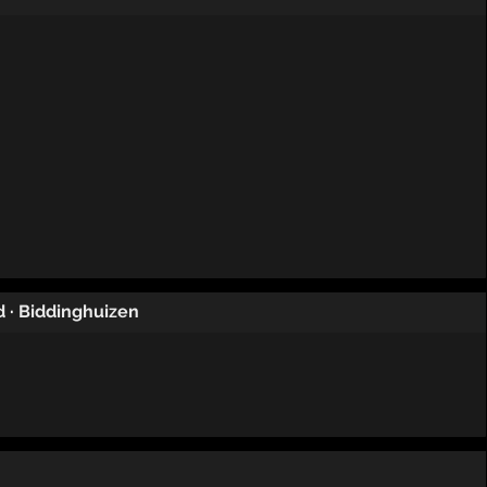
d
·
Biddinghuizen