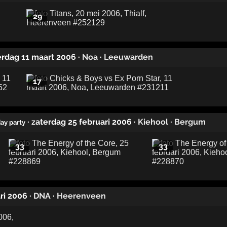
29
terdag 11 maart 2006
·
Noa
·
Leeuwarden
17
· zaterdag 25 februari 2006
·
Kiehool
·
Bergum
day party
33
33
ari 2006
·
DNA
·
Heerenveen