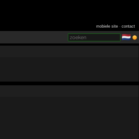
mobiele site
·
contact
🇳🇱
­