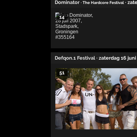
Dominator
· zat
· The Hardcore Festival
14
Defqon.1 Festival
· zaterdag 16 jun
51