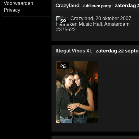
Voorwaarden
Crazyland
· zaterdag
· Jubileum party
Privacy
50
Illegal Vibes XL
· zaterdag 22 sep
25