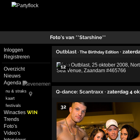
Foto's van
**Starshine**
Inloggen
Outblast
· zaterd
· The Birthday Edition
Registreren
12
Overzicht
Nieuws
Agenda
Q-dance: Scantraxx
· zaterdag 4 o
nu & straks
kaart
festivals
32
WIN
Winacties
Trends
Foto's
Video's
Interviews