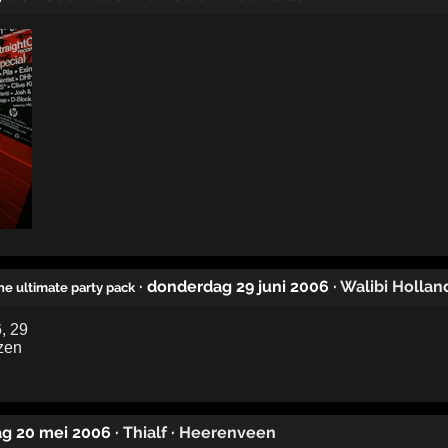
· donderdag 29 juni 2006
·
Walibi Hollan
The ultimate party pack
ag 20 mei 2006
·
Thialf
·
Heerenveen