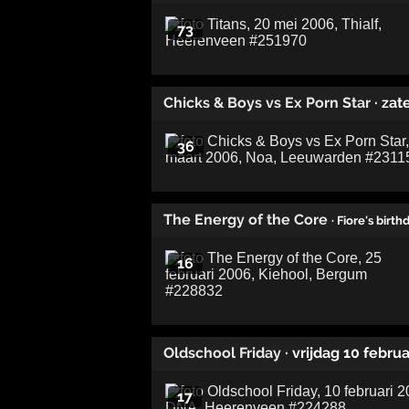
73
Chicks & Boys vs Ex Porn Star
· za
36
The Energy of the Core
· Fiore's birth
16
Oldschool Friday
· vrijdag 10 febru
17