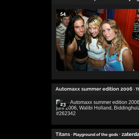
54
Automaxx summer edition 2006
· 
23
Titans
· zaterd
· Playground of the gods