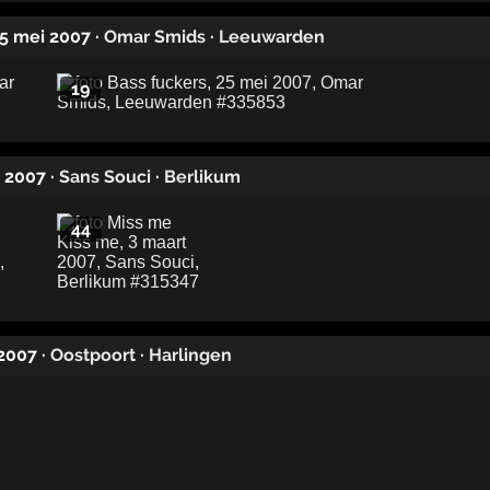
 25 mei 2007
·
Omar Smids
·
Leeuwarden
19
t 2007
·
Sans Souci
·
Berlikum
44
 2007
·
Oostpoort
·
Harlingen