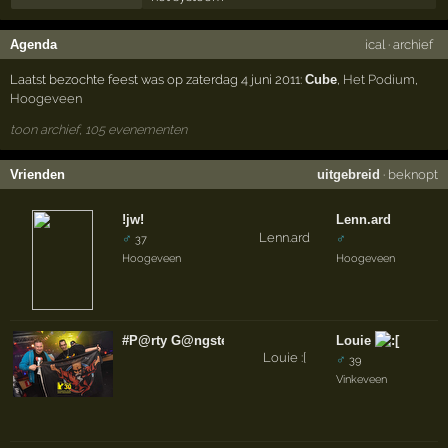
Agenda
ical
·
archief
Laatst bezochte feest was op zaterdag 4 juni 2011:
Cube
,
Het Podium
,
Hoogeveen
toon archief, 105 evenementen
Vrienden
uitgebreid
·
beknopt
!jw!
Lenn.ard
♂
♂
37
Hoogeveen
Hoogeveen
#P@rty G@ngster
Louie
♂
39
Vinkeveen