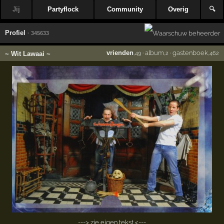
Jij
Partyflock
Community
Overig
🔍
Profiel
· 345633
vrienden
·
album
·
gastenboek
~ Wit Lawaai ~
,49
,2
,462
---> zie eigen tekst <---