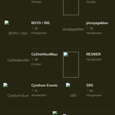
Ommen
Zwolle
BOYD / 050.
pluisjegabber
♂
♂
45
39
Hoogeveen
Hoogeveen
CaShellAusWaus//Shellyy
RE1N!ER
♀
36
Hoogeveen
Emmen
Cyndium Events
SRS
♂
♂
21
45
Amsterdam
Hoogeveen