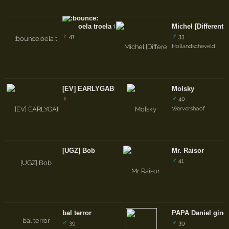
oela troela trut
Michel [Different 
♀
♂
41
33
Hollandscheveld
[EV] EARLYGABBERINNETJE
Molsky
♀
♂
40
Wervershoof
[UGZ] Bob
Mr. Raisor
♂
41
bal terror
PAPA Daniel ging
♂
♂
39
39