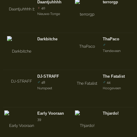
Daantjuhhhh
terrorgp
♀
40
Nieuwe-Tonge
Darkbitche
ThaPaco
♂
Tiendeveen
DJ-STRAFF
The Fatalist
♂
♂
48
44
Nunspeet
Hoogeveen
Early Vooraan
Thjardo!
39