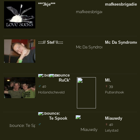
***3kje***
mafkeesbrigadier
::::// Stef \\::::
Mc Da Syndrome
RuCkY
MI.
♂
♀
40
39
Hollandscheveld
Puttershoek
Te Spook
Miauwdy
♂
♀
40
Lelystad