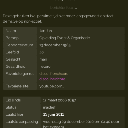
berichtenfoto →
Deze gebruiker is al geruime tijd niet meer langsgeweest en staat
derhalve op non-actief.
Naam
Jan Jan
Beroep
Opleiding Event & Organisatie
Geboortedatum
13 december 1985
Leeftijd
40
Geslacht
man
Geaardheid
hetero
Favoriete genres
disco
,
frenchcore
disco, hardcore
Favoriete site
youtube.com…
Lid sinds
12 maart 2006 16:57
Status
inactief
Laatst hier
15 juni 2011
Laatste aanpassing
woensdag 29 december 2010 om 04:40 door
het systeem