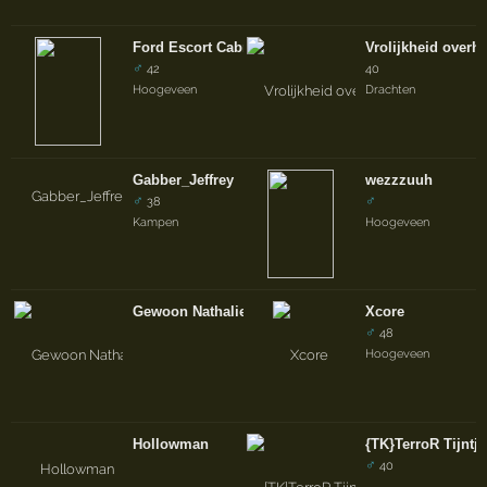
Ford Escort Cabrio Xr3I
Vrolijkheid overhe
♂
42
40
Hoogeveen
Drachten
Gabber_Jeffrey
wezzzuuh
♂
♂
38
Kampen
Hoogeveen
Gewoon Nathalie
Xcore
♂
48
Hoogeveen
Hollowman
{TK}TerroR Tijntj
♂
40