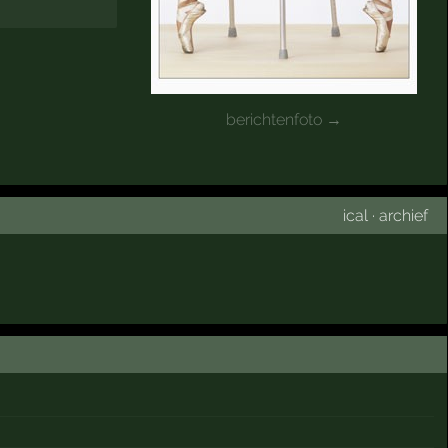
berichtenfoto →
ical
·
archief