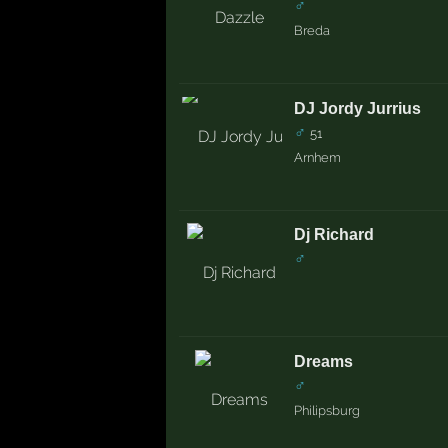
♂
Breda
DJ Jordy Jurrius
♂
51
Arnhem
Dj Richard
♂
Dreams
♂
Philipsburg