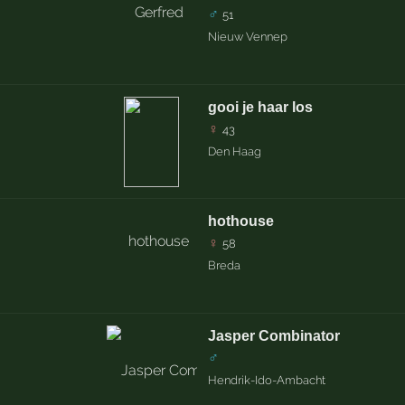
♂
51
Nieuw Vennep
gooi je haar los
♀
43
Den Haag
hothouse
♀
58
Breda
Jasper Combinator
♂
Hendrik-Ido-Ambacht