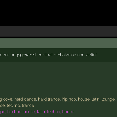
t meer langsgeweest en staat derhalve op non-actief.
groove
,
hard dance
,
hard trance
,
hip hop
,
house
,
latin
,
lounge
,
nce
,
techno
,
trance
o, hip hop, house, latin, techno, trance