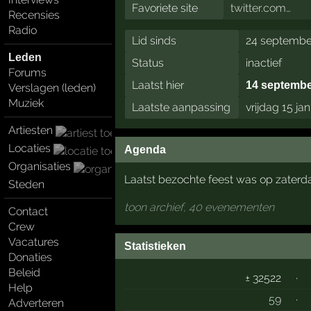
Favoriete site
twitter.com…
Recensies
Radio
Lid sinds
24 septembe
Leden
Status
inactief
Forums
Laatst hier
14 septembe
Verslagen (leden)
Muziek
Laatste aanpassing
vrijdag 15 ja
Artiesten
Locaties
Agenda
Organisaties
Laatst bezochte feest was op zaterda
Steden
toon archief, 40 evenementen
Contact
Crew
Vacatures
Statistieken
Donaties
Beleid
± 32522
·
Help
59
·
Adverteren