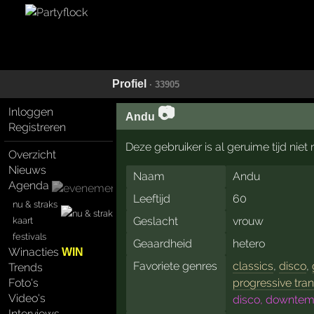
Profiel
· 33905
📷
Inloggen
Andu
Registreren
Deze gebruiker is al geruime tijd nie
Overzicht
Nieuws
Naam
Andu
Agenda
Leeftijd
60
nu & straks
Geslacht
vrouw
kaart
festivals
Geaardheid
hetero
Winacties
WIN
Favoriete genres
classics
,
disco
,
Trends
progressive tra
Foto's
Video's
disco, downtemp
Interviews