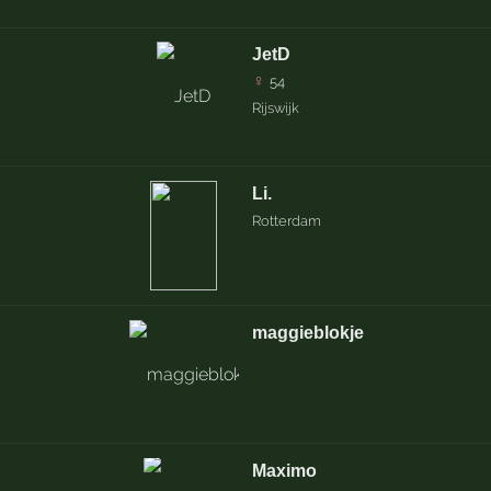
JetD
♀
54
Rijswijk
Li.
Rotterdam
maggieblokje
Maximo