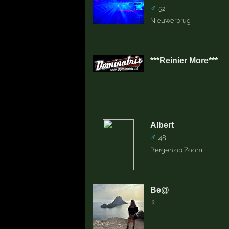
♂
52
Nieuwerbrug
***Reinier More***
Albert
♂
48
Bergen op Zoom
Be@
♀