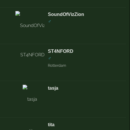
SoundOfVizZion
♂
ST4NFORD
♂
Rotterdam
tasja
tita