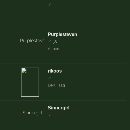
♂
Purplesteven
♂
58
Almere
rikoos
♂
Den Haag
Sinnergirl
♀