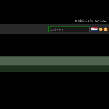
mobiele site
·
contact
🇳🇱
­