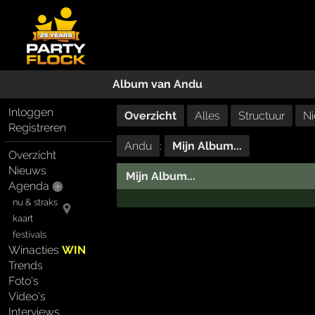
Album
van
Andu
Inloggen
Overzicht
Alles
Structuur
Ni
Registreren
Andu
:
Mijn Album...
Overzicht
Nieuws
Mijn Album...
Agenda
nu & straks
kaart
festivals
Winacties
WIN
Trends
Foto's
Video's
Interviews