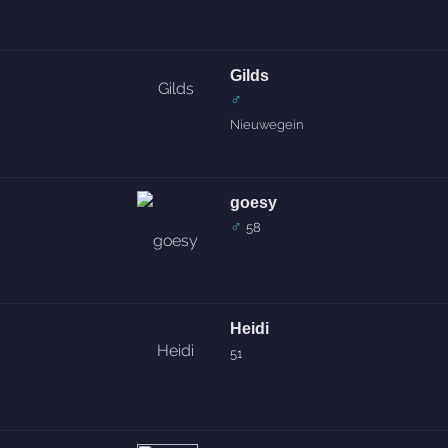
Gilds
♂
Nieuwegein
goesy
♂
58
Heidi
51