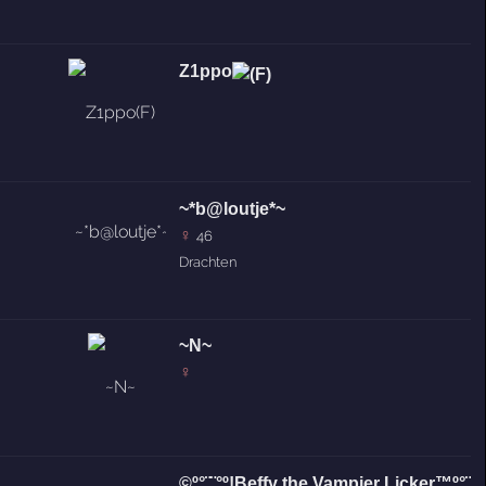
Z1ppo
~*b@loutje*~
♀
46
Drachten
~N~
♀
©º°¨¨°º!Beffy the Vampier Licker™º°¨¨