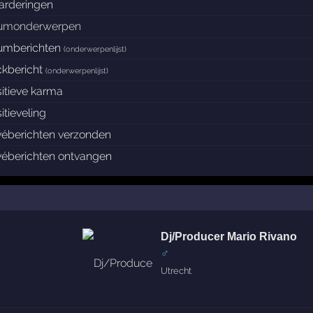
arderingen
rumonderwerpen
rumberichten
(
onderwerpenlijst
)
ckbericht
(
onderwerpenlijst
)
itieve karma
itieveling
véberichten verzonden
véberichten ontvangen
Dj/Producer Mario Rivano
♂
Utrecht