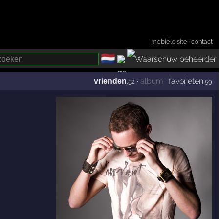
mobiele site
·
contact
🇳🇱
­
·
album
·
favorieten
vrienden
,52
,59