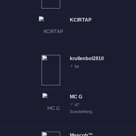
KCIRTAP
krullenbol2810
♀
54
MC G
♂
47
Soesterberg
Mescob™