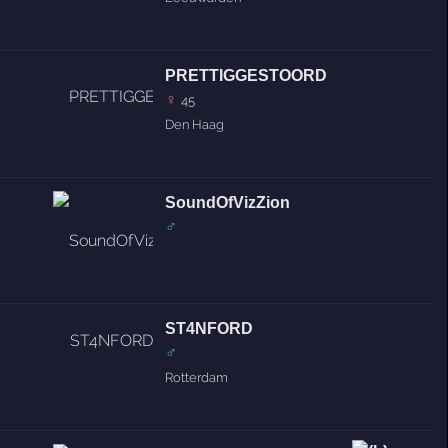
PRETTIGGESTOORD
♀
45
Den Haag
SoundOfVizZion
♂
ST4NFORD
♂
Rotterdam