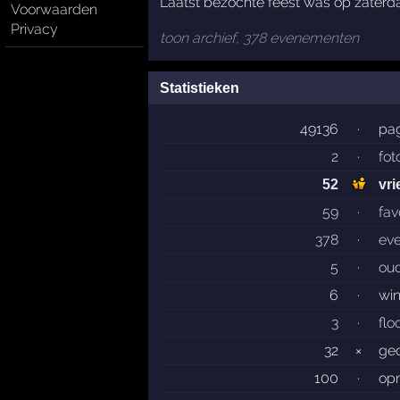
Laatst bezochte feest was op zaterda
Voorwaarden
Privacy
toon archief, 378 evenementen
Statistieken
49136
·
pag
2
·
fot
52
vr
59
·
fav
378
·
ev
5
·
ou
6
·
wi
3
·
flo
32
×
gec
100
·
op