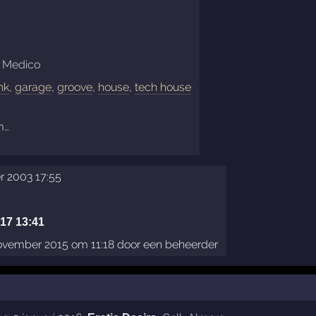
i Medico
nk
,
garage
,
groove
,
house
,
tech house
m…
r 2003 17:55
017 13:41
ovember 2015 om 11:18 door een beheerder