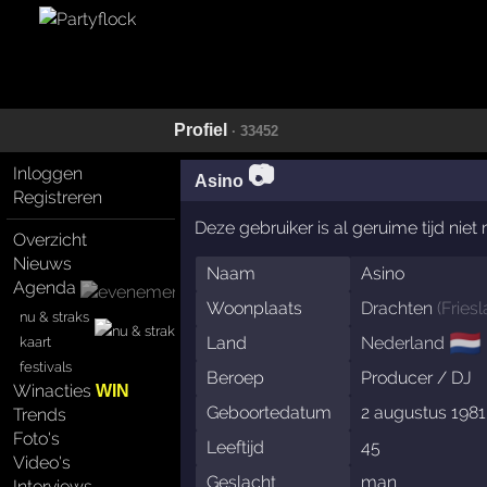
Profiel
· 33452
📷
Inloggen
Asino
Registreren
Deze gebruiker is al geruime tijd nie
Overzicht
Nieuws
Naam
Asino
Agenda
Woonplaats
Drachten
(
Fries
nu & straks
🇳🇱
Land
Nederland
kaart
festivals
Beroep
Producer / DJ
Winacties
WIN
Geboortedatum
2 augustus 1981
Trends
Foto's
Leeftijd
45
Video's
Geslacht
man
Interviews