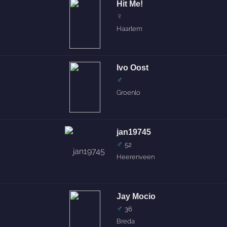
Hit Me!
♀
Haarlem
Ivo Oost
♂
Groenlo
jan19745
♂
52
Heerenveen
Jay Mocio
♂
36
Breda