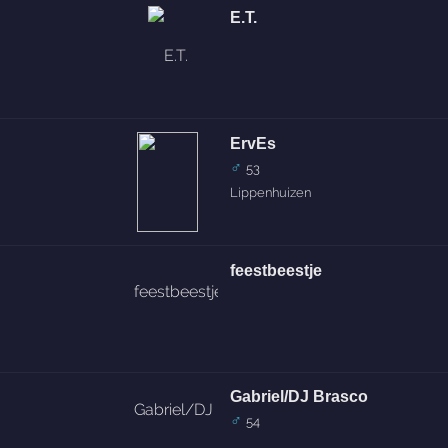
E.T.
ErvEs
♂
53
Lippenhuizen
feestbeestje
Gabriel/DJ Brasco
♂
54