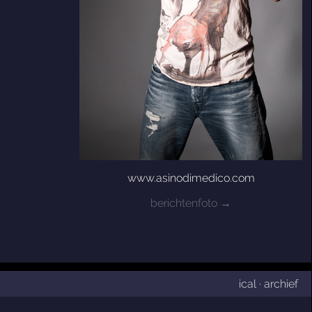
www.asinodimedico.com
berichtenfoto →
ical
·
archief