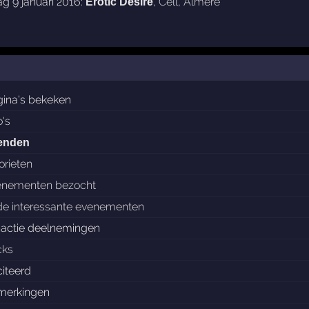
g 9 januari 2016:
,
Cell
,
Almere
Erotic Desire
ina's bekeken
o's
ienden
orieten
enementen bezocht
de interessante evenementen
nactie deelnemingen
cks
iteerd
merkingen