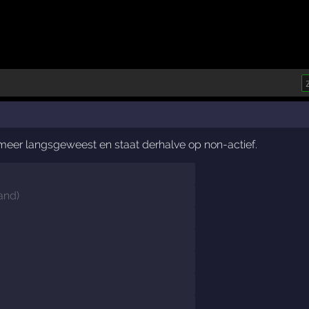
t meer langsgeweest en staat derhalve op non-actief.
land
)