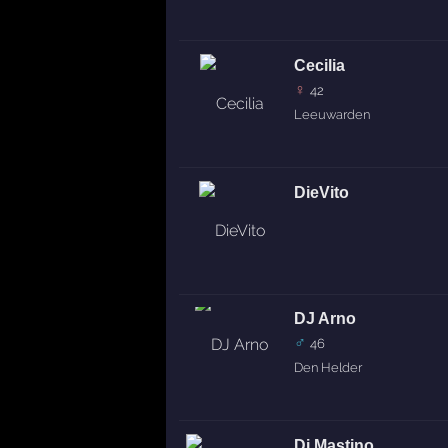
Cecilia
♀
42
Leeuwarden
DieVito
DJ Arno
♂
46
Den Helder
Dj Mastino