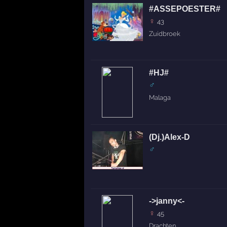
#ASSEPOESTER#
♀
43
Zuidbroek
#HJ#
♂
Malaga
(Dj.)Alex-D
♂
->janny<-
♀
45
Drachten