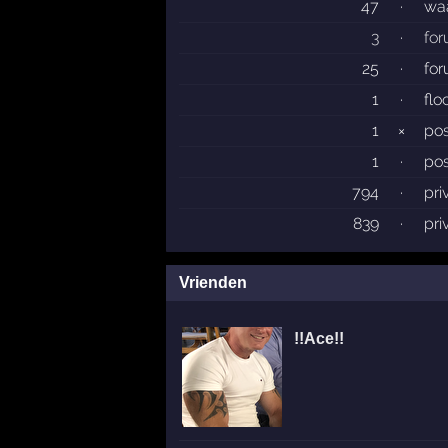
47
·
wa
3
·
fo
25
·
fo
1
·
flo
1
×
pos
1
·
pos
794
·
pri
839
·
pri
Vrienden
!!Ace!!