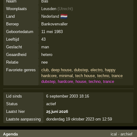
Naam
Bas
Woonplaats
Leusden
(
Utrecht
)
🇳🇱
Land
Nederland
Beroep
Bankovervaller
Geboortedatum
11 mei 1983
Leeftijd
43
Geslacht
man
Geaardheid
hetero
Relatie
nee
Favoriete genres
club
,
deep house
,
dubstep
,
electro
,
happy
hardcore
,
minimal
,
tech house
,
techno
,
trance
dubstep, hardcore, house, techno, trance
Lid sinds
6 september 2003 18:16
Status
actief
Laatst hier
25 juni 2026
Laatste aanpassing
donderdag 19 oktober 2023 om 12:59
Agenda
ical
·
archief