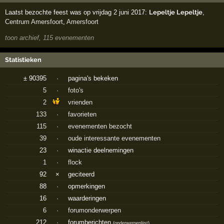
Laatst bezochte feest was op vrijdag 2 juni 2017:
Lepeltje Lepeltje
,
Centrum Amersfoort
,
Amersfoort
toon archief, 115 evenementen
Statistieken
± 90395
·
pagina's bekeken
5
·
foto's
2
vrienden
133
·
favorieten
115
·
evenementen bezocht
39
·
oude interessante evenementen
23
·
winactie deelnemingen
1
·
flock
92
×
geciteerd
88
·
opmerkingen
16
·
waarderingen
6
·
forumonderwerpen
212
·
forumberichten
(
onderwerpenlijst
)