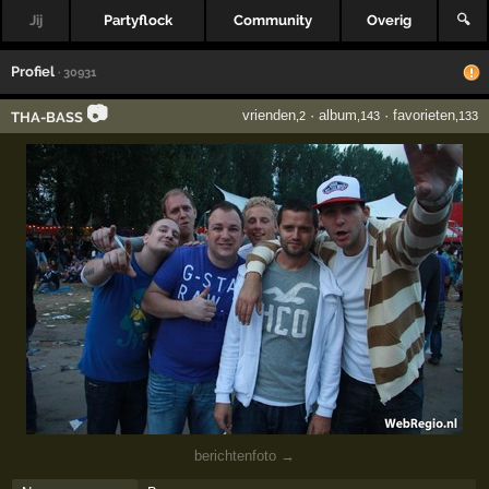
Jij
Partyflock
Community
Overig
🔍
Profiel
· 30931
📷
vrienden
·
album
·
favorieten
THA-BASS
,2
,143
,133
berichtenfoto →