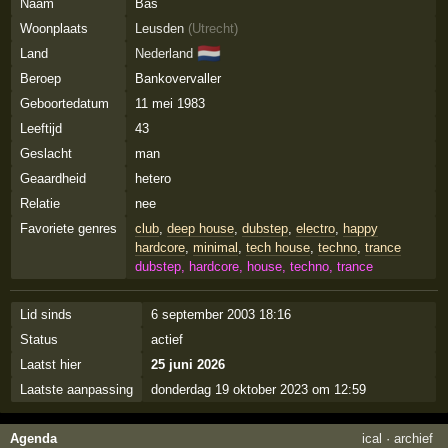
Naam
Bas
Woonplaats
Leusden
(
Utrecht
)
🇳🇱
Land
Nederland
Beroep
Bankovervaller
Geboortedatum
11 mei 1983
Leeftijd
43
Geslacht
man
Geaardheid
hetero
Relatie
nee
Favoriete genres
club
,
deep house
,
dubstep
,
electro
,
happy
hardcore
,
minimal
,
tech house
,
techno
,
trance
dubstep, hardcore, house, techno, trance
Lid sinds
6 september 2003 18:16
Status
actief
Laatst hier
25 juni 2026
Laatste aanpassing
donderdag 19 oktober 2023 om 12:59
Agenda
ical
·
archief