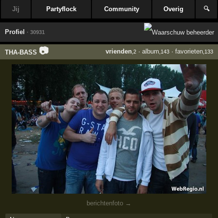
Jij
Partyflock
Community
Overig
🔍
Profiel
· 30931
📷
vrienden
·
album
·
favorieten
THA-BASS
,2
,143
,133
berichtenfoto →