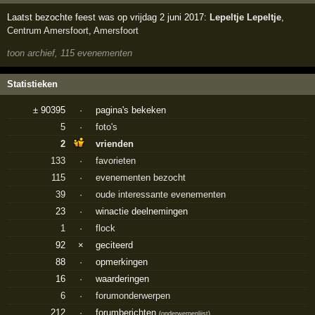
Laatst bezochte feest was op vrijdag 2 juni 2017:
Lepeltje Lepeltje
,
Centrum Amersfoort
,
Amersfoort
toon archief, 115 evenementen
Statistieken
± 90395
·
pagina's bekeken
5
·
foto's
2
vrienden
133
·
favorieten
115
·
evenementen bezocht
39
·
oude interessante evenementen
23
·
winactie deelnemingen
1
·
flock
92
×
geciteerd
88
·
opmerkingen
16
·
waarderingen
6
·
forumonderwerpen
212
·
forumberichten
(
onderwerpenlijst
)